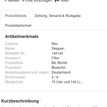
Merken
Preis vorschlagen
Teilen
Produktdetails
Zahlung, Versand & Rückgabe
Produktsicherheit
Artikelmerkmale
Zustand:
Neu
Marke:
Steppan
Hersteller Nr.:
140140
Einsatzort
:
Filter
Produktlinie
:
Bio Würfel
Produktart
:
Biowürfel
Herstellungsland und -region
:
Deutschland
Durchmesser
:
4 / 6
Menge/Liter
:
75 Liter und 140 Liter
Kurzbeschreibung
*