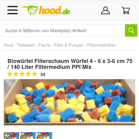
Hood
›
Tierbedarf
›
Fische
›
Filter & Pumpen
›
Filtermaterialien
Biowürfel Filterschaum Würfel 4 - 6 x 3-6 cm 75
/ 140 Liter Filtermedium PPI Mix
34
Doppelt antippen zum
vergrößern