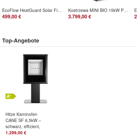
EcoFlow HeatGuard Solar Film für Tesla Model 3
Kostrzewa MINI BIO 15kW Pelletkessel Kompakt BAFA Förderfähig
499,00 €
3.799,00 €
2
Top-Angebote
Hitze Kaminofen
CANE SF 6,5kW –
schwarz, effizient,
EEK A+, BImSchV
1.299,00 €