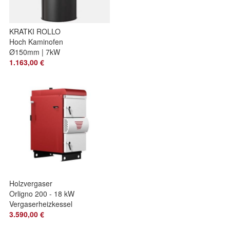
KRATKI ROLLO
Hoch Kaminofen
Ø150mm | 7kW
Stahlofen, Clean-
1.163,00 €
Glass, BImSchV
Holzvergaser
Orligno 200 - 18 kW
Vergaserheizkessel
Scheitholzkessel
3.590,00 €
Holzofen