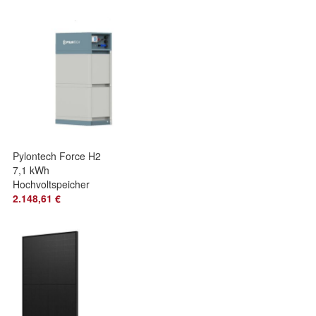
Stufe II
Pylontech Force H2
7,1 kWh
Hochvoltspeicher
192V
2.148,61 €