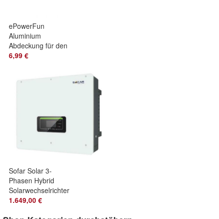
ePowerFun
Aluminium
Abdeckung für den
Display Halter
6,99 €
Sofar Solar 3-
Phasen Hybrid
Solarwechselrichter
HYD 8KTL-3PH
1.649,00 €