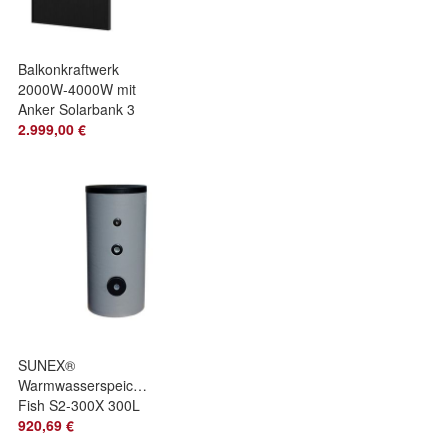
Balkonkraftwerk
2000W-4000W mit
Anker Solarbank 3
Komplettset mit
2.999,00 €
Montagepaket
SUNEX®
Warmwasserspeicher
Fish S2-300X 300L
Brauchwasser
920,69 €
Trinkwasser