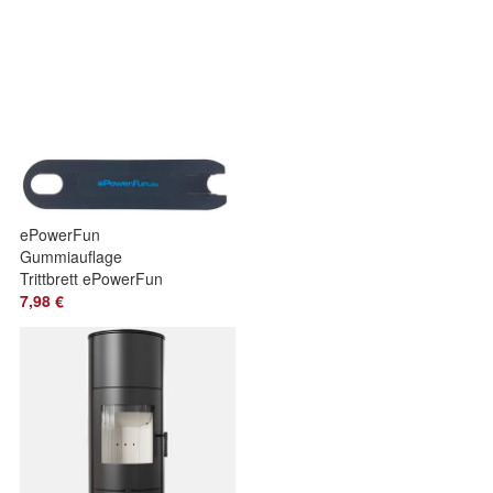
ePowerFun
Gummiauflage
Trittbrett ePowerFun
Logo
7,98 €