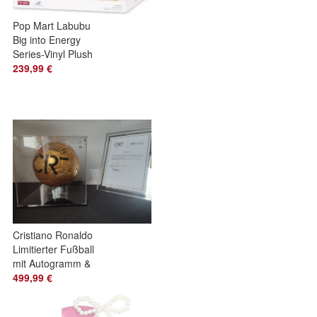
Pop Mart Labubu
Big into Energy
Series-Vinyl Plush
Set Box (6x Singles)
239,99 €
Cristiano Ronaldo
Limitierter Fußball
mit Autogramm &
Urkunde
499,99 €