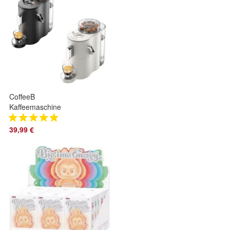
CoffeeB
Kaffeemaschine
Globe schwarz /
weiß
39,99 €