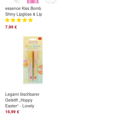
essence Kiss Bomb
Shiny Lipgloss & Lip
Balm Strawberry
Sweetie
7,99 €
Legami löschbarer
Gelstift „Hoppy
Easter“ - Lovely
Friends - Set of 2
16,99 €