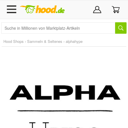
Hood Shops
›
Sammeln & Seltenes
›
alphahype