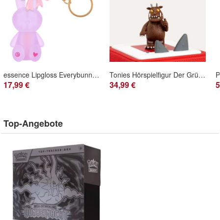
essence Lipgloss Everybunny Needs Somebunny 01 Hop Into Happiness - 1,38 ml
Tonies Hörspielfigur Der Grüffelo
17,99 €
34,99 €
5
Top-Angebote