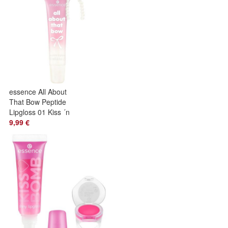
essence All About
That Bow Peptide
Lipgloss 01 Kiss ´n
Bow
9,99 €