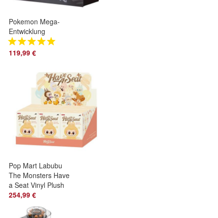
Pokemon Mega-
Entwicklung
Dunkelnacht Top
Trainer Box
119,99 €
Preorder
Pop Mart Labubu
The Monsters Have
a Seat Vinyl Plush
Box Set (6x Singles)
254,99 €