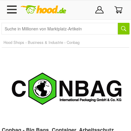
Hood Shops
›
Business & Industrie
›
Conbag
Conbag - Big Bags, Container, Arbeitsschutz,