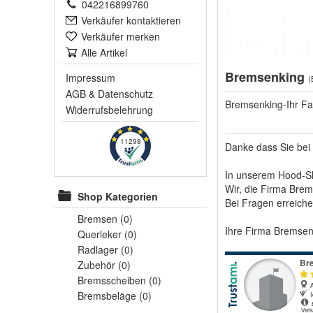
042216899760
Verkäufer kontaktieren
Verkäufer merken
Alle Artikel
Bremsenking
Impressum
(
AGB
&
Datenschutz
Bremsenking-Ihr Fa
Widerrufsbelehrung
11298
Danke dass Sie bei
In unserem Hood-Sh
Wir, die Firma Brem
Shop Kategorien
Bei Fragen erreich
Bremsen
(0)
Ihre Firma Bremse
Querleker
(0)
Radlager
(0)
Zubehör
(0)
Bremsscheiben
(0)
Bremsbeläge
(0)