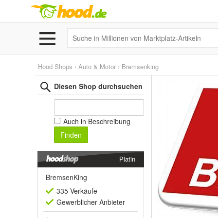
Hood Shops
›
Auto & Motor
›
Bremsenking
Diesen Shop durchsuchen
Auch in Beschreibung
Finden
Platin
BremsenKing
335 Verkäufe
Gewerblich
er Anbieter