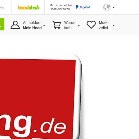
Mit Sicherheit bei
en
Hood einkaufen
Anmelden
Waren-
Merk-
Mein Hood
korb
zettel