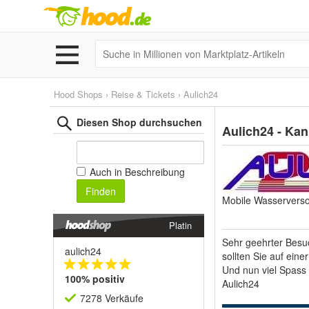
Hood Shops
›
Reise & Tickets
›
Aulich24
Diesen Shop durchsuchen
Aulich24 - Ka
Auch in Beschreibung
Finden
Mobile Wasservers
Platin
Sehr geehrter Besu
aulich24
sollten Sie auf eine
Und nun viel Spass
100% positiv
Aulich24
7278 Verkäufe