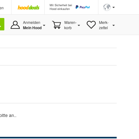
Mit Sicherheit bei
en
Hood einkaufen
Anmelden
Waren-
Merk-
Mein Hood
korb
zettel
itte an..