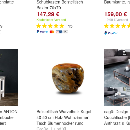
enplatte
Schubkasten Beistelltisch
Baumkante, ru
Baxter 70x70
147,29 €
159,00 €
Kostenloser Versand
+ 9,99 € Versand
9
15
ker ANTON
Beistelltisch Wurzelholz Kugel
cagü: Design 
rnbuche
40 50 cm Holz Wohnzimmer
Couchtische 
iert
Tisch Blumenhocker rund
Anthrazit & K
Größe:
L
und
XL