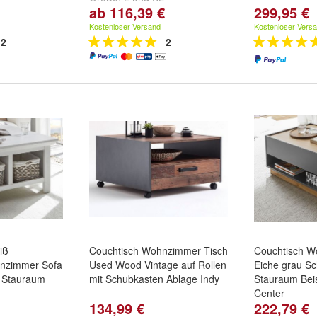
ab 116,39 €
299,95 €
Kostenloser Versand
Kostenloser Vers
2
2
iß
Couchtisch Wohnzimmer Tisch
Couchtisch W
ohnzimmer Sofa
Used Wood Vintage auf Rollen
Eiche grau S
e Stauraum
mit Schubkasten Ablage Indy
Stauraum Beis
Center
134,99 €
222,79 €
2x Korb
,
Mit 1x