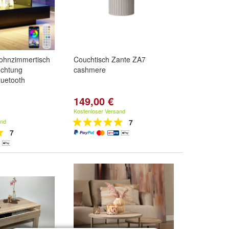
ohnzimmertisch
Couchtisch Zante ZA7
uchtung
cashmere
Bluetooth
149,00 €
rz
und
Weiß
Kostenloser Versand
and
7
7