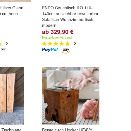
htisch Gianni
ENDO Couchtisch ILO 110-
0 cm hoch
140cm ausziehbar erweiterbar
Sofatisch Wohnzimmertisch
modern
ab 329,90 €
Farbe:
Wotan Eiche
,
Artisan
Eiche
,
Stirling Eiche
und
Kostenloser Versand
weitere ...
2
2
Tischplatte,
Beistelltisch Hocker HEAVY