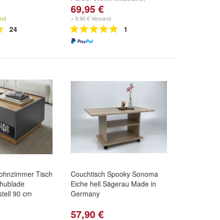
69,95 €
Lichtgrau
und
weitere ...
and
+ 8,90 € Versand
24
1
ohnzimmer Tisch
Couchtisch Spooky Sonoma
chublade
Eiche hell Sägerau Made in
tell 90 cm
Germany
57,90 €