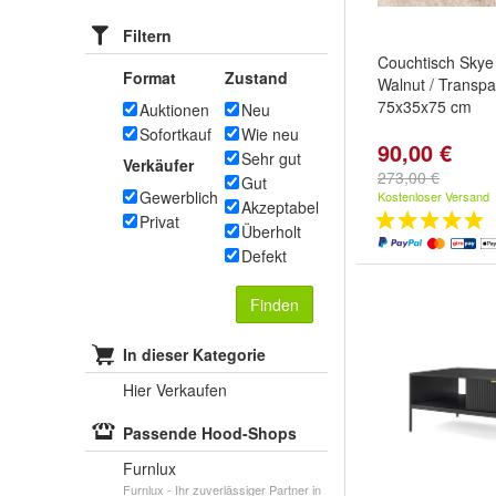
Filtern
Couchtisch Skye
Format
Zustand
Walnut / Transpa
75x35x75 cm
Auktionen
Neu
Sofortkauf
Wie neu
90,00 €
Sehr gut
Verkäufer
273,00 €
Gut
Gewerblich
Kostenloser Versand
Akzeptabel
Privat
Überholt
Defekt
Finden
In dieser Kategorie
Hier Verkaufen
Passende Hood-Shops
Furnlux
Furnlux - Ihr zuverlässiger Partner in