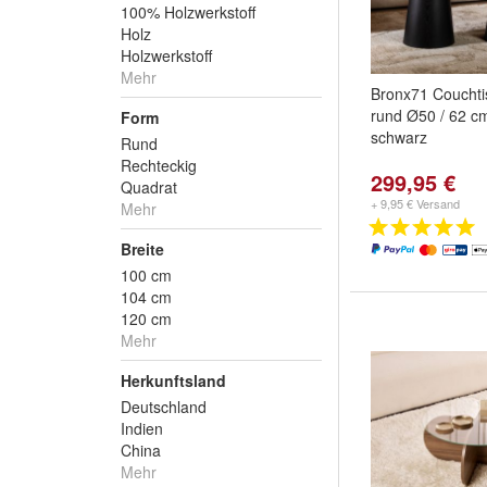
100% Holzwerkstoff
Holz
Holzwerkstoff
Mehr
Bronx71 Couchti
rund Ø50 / 62 c
Form
schwarz
Rund
Rechteckig
299,95 €
Quadrat
+ 9,95 € Versand
Mehr
Breite
100 cm
104 cm
120 cm
Mehr
Herkunftsland
Deutschland
Indien
China
Mehr