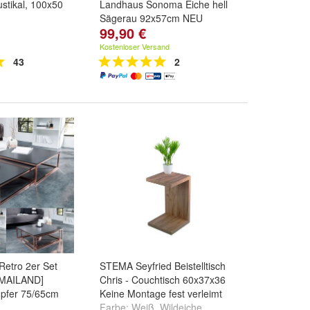
stikal, 100x50
Landhaus Sonoma Eiche hell
Sägerau 92x57cm NEU
99,90 €
Kostenloser Versand
43
2
Retro 2er Set
STEMA Seyfried Beistelltisch
[MAILAND]
Chris - Couchtisch 60x37x36
upfer 75/65cm
Keine Montage fest verleimt
Farbe:
Weiß
,
Wildeiche
,