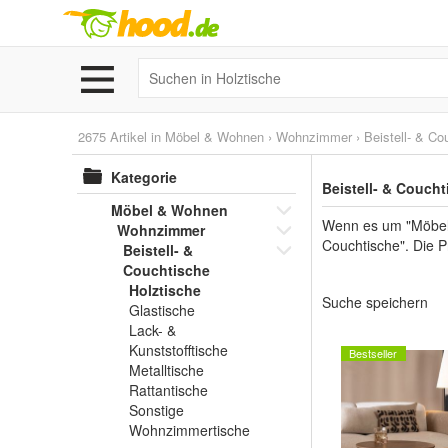
2675 Artikel in
Möbel & Wohnen
›
Wohnzimmer
›
Beistell- & Co
Kategorie
Beistell- & Couch
Möbel & Wohnen
Wenn es um "Möbel 
Wohnzimmer
Couchtische". Die P
Beistell- &
Couchtische
Holztische
Suche speichern
Glastische
Lack- &
Kunststofftische
Bestseller
Metalltische
Rattantische
Sonstige
Wohnzimmertische