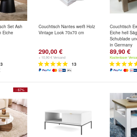
sch Set Ash
Couchtisch Nantes weiß Holz
Couchtisch 
m Eiche
Vintage Look 70x70 cm
Eiche hell Sä
Schublade un
in Germany
290,00 €
89,90 €
+ 10,90 € Versand
Kostenloser Vers
3
13
- 67%