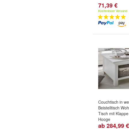
71,39 €
Kostenloser Versand
Couchtisch in we
Beistelltisch W
Tisch mit Klapp
Hooge
ab 284,99 €
Flechtkorb:
Mit 