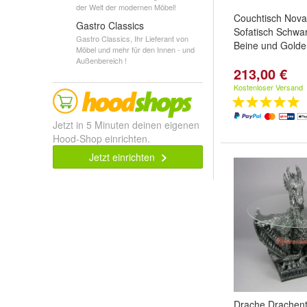
der Welt der modernen Möbel!
Couchtisch Nov
Gastro Classics
Sofatisch Schwa
Gastro Classics, Ihr Lieferant von
Beine und Golden
Möbel und mehr für den Innen - und
Außenbereich !
213,00 €
Kostenloser Versand
Jetzt in 5 Minuten deinen eigenen
Hood-Shop einrichten.
Jetzt einrichten
Drache Drachent