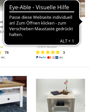
Ewa Sonoma
Bronx71 Couchtisch Set Sef
gerau mit
Ø50 / 70cm Travertin beige
d Ablage . Made
229,95 €
and
+ 9,95 € Versand
76
3