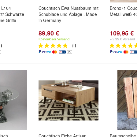
a L104
Couchtisch Ewa Nussbaum mit
Bronx71 Couc
rz/ Schwarze
Schublade und Ablage . Made
Metall weiß 4
e Griffe
in Germany
89,90 €
109,95 €
Kostenloser Versand
+ 9,95 € Versand
1
11
isch
Couchtisch Eiche Artisan
Baumscheibe, 