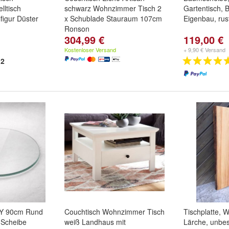
lltisch
schwarz Wohnzimmer Tisch 2
Gartentisch, B
lfigur Düster
x Schublade Stauraum 107cm
Eigenbau, rus
Ronson
304,99 €
119,00 €
Kostenloser Versand
+ 9,90 € Versand
2
RY 90cm Rund
Couchtisch Wohnzimmer Tisch
Tischplatte, W
 Scheibe
weiß Landhaus mit
Lärche, unbe