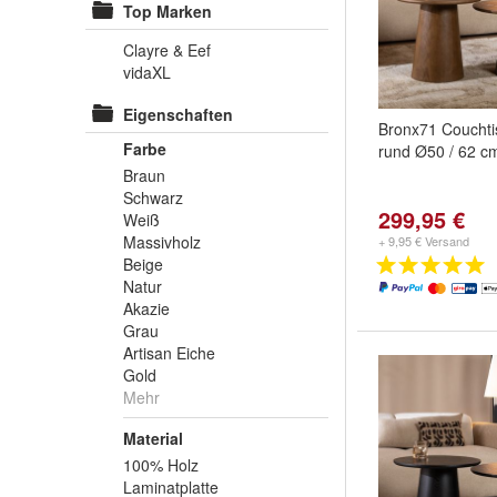
Top Marken
Clayre & Eef
vidaXL
Eigenschaften
Bronx71 Couchti
Farbe
rund Ø50 / 62 c
Braun
Schwarz
299,95 €
Weiß
Massivholz
+ 9,95 € Versand
Beige
Natur
Akazie
Grau
Artisan Eiche
Gold
Mehr
Material
100% Holz
Laminatplatte