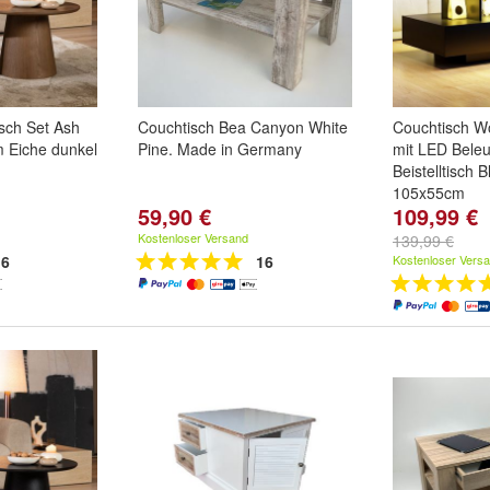
sch Set Ash
Couchtisch Bea Canyon White
Couchtisch W
m Eiche dunkel
Pine. Made in Germany
mit LED Bele
Beistelltisch 
105x55cm
59,90 €
109,99 €
Farbe:
Schwa
Kostenloser Versand
139,99 €
6
16
Kostenloser Vers