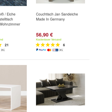
iß / Eiche
Couchtisch Jan Sandeiche
telltisch
Made In Germany
 Wohnzimmer
56,90 €
and
Kostenloser Versand
21
6