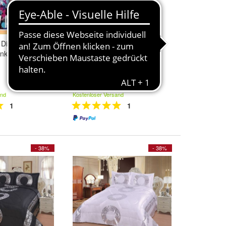
Die Eiskönigin
Mr. & Mrs. Panda Wellsoft
anket
Decke Kuscheldecke
Fleecdecke Faultier Gr:
150x200cm NEU
34,95 €
and
Kostenloser Versand
1
1
- 38%
- 38%