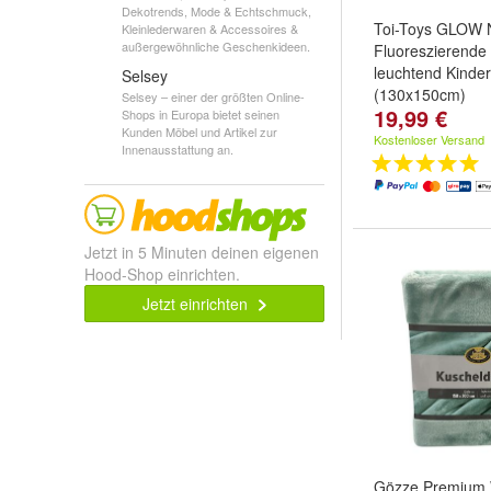
Dekotrends, Mode & Echtschmuck,
Toi-Toys GLOW
Kleinlederwaren & Accessoires &
außergewöhnliche Geschenkideen.
Fluoreszierende
leuchtend Kinde
Selsey
(130x150cm)
Selsey – einer der größten Online-
19,99 €
Shops in Europa bietet seinen
Kunden Möbel und Artikel zur
Kostenloser Versand
Innenausstattung an.
Jetzt in 5 Minuten deinen eigenen
Hood-Shop einrichten.
Jetzt einrichten
Gözze Premium