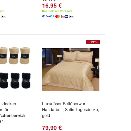
16,95 €
and
Kostenloser Versand
- 19%
esdecken
Luxuriöser Bettüberwurf
r für
Handarbeit, Satin Tagesdecke,
Außenbereich
gold
er
79,90 €
Beige
,