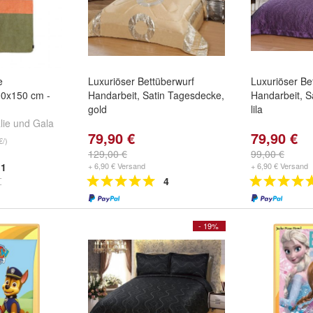
e
Luxuriöser Bettüberwurf
Luxuriöser Be
00x150 cm -
Handarbeit, Satin Tagesdecke,
Handarbeit, S
gold
lila
lie
und
Gala
79,90 €
79,90 €
€/)
129,00 €
99,00 €
1
+ 6,90 € Versand
+ 6,90 € Versand
4
- 19%