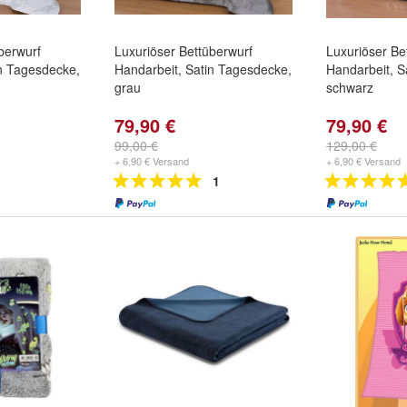
berwurf
Luxuriöser Bettüberwurf
Luxuriöser Be
in Tagesdecke,
Handarbeit, Satin Tagesdecke,
Handarbeit, S
grau
schwarz
79,90 €
79,90 €
99,00 €
129,00 €
+ 6,90 € Versand
+ 6,90 € Versand
1