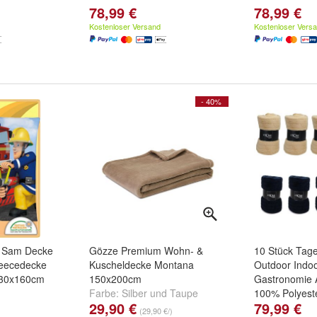
78,99 €
78,99 €
Kostenloser Versand
Kostenloser Vers
- 40%
 Sam Decke
Gözze Premium Wohn- &
10 Stück Tag
leecedecke
Kuscheldecke Montana
Outdoor Indoo
130x160cm
150x200cm
Gastronomie 
Farbe:
Silber
und
Taupe
100% Polyest
29,90 €
79,99 €
SET-FARBE:
(29,90 €/)