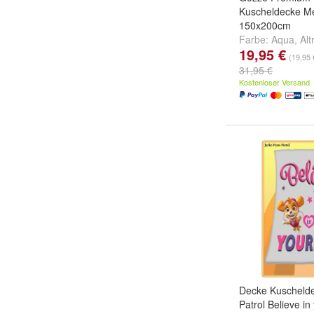
Kuscheldecke M
150x200cm
Farbe:
Aqua
,
Alt
19,95 €
Taupe
(19,95 
31,95 €
Kostenloser Versand
Decke Kuscheld
Patrol Believe in