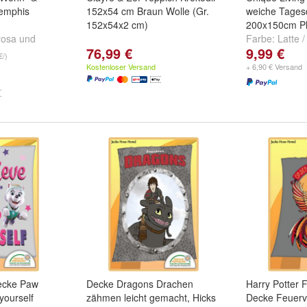
emphis
152x54 cm Braun Wolle (Gr.
weiche Tages
152x54x2 cm)
200x150cm Pl
rosa
und
Farbe:
Latte 
76,99 €
9,99 €
Dunkelblau /
€/)
Kostenloser Versand
+ 6,90 € Versand
ecke Paw
Decke Dragons Drachen
Harry Potter 
 yourself
zähmen leicht gemacht, Hicks
Decke Feuerv