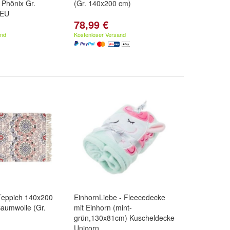
 Phönix Gr.
(Gr. 140x200 cm)
NEU
78,99 €
and
Kostenloser Versand
 Teppich 140x200
EinhornLiebe - Fleecedecke
aumwolle (Gr.
mit Einhorn (mint-
grün,130x81cm) Kuscheldecke
Unicorn