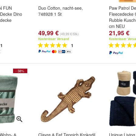
 N FUN
Duo Cotton, nacht-see,
Paw Patrol D
 Decke Dino
748928 1 St
Fleecedecke 
rdecke
Rubble Kusch
cm NEU
49,99 €
21,95 €
(49,99 €/Stk)
Kostenloser Versand
Kostenloser Vers
1
1
- 38%
 Wohn- &
Clayre & Eef Teppich Krokodil
Unique Living