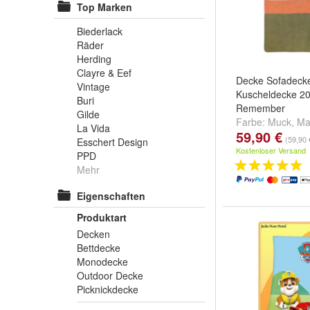
Top Marken
Biederlack
Räder
Herding
Clayre & Eef
Decke Sofadeck
Vintage
Kuscheldecke 2
Buri
Remember
Gilde
Farbe:
Muck
,
Ma
La Vida
59,90 €
(59,90 
Esschert Design
Kostenloser Versand
PPD
Mehr
Eigenschaften
Produktart
Decken
Bettdecke
Monodecke
Outdoor Decke
Picknickdecke