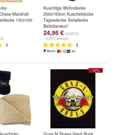
ecke
Kuschlige Wohndecke
Chase Marshall
200x150cm Kuscheldecke
eldecke 130x160
Tagesdecke Sofadecke
Bettüberwurf
24,95 €
Farbe:
grau
,
beige
,
hellbraun
(24,95 €/)
und
weitere ...
and
+ 6,90 € Versand
1
1
- 37%
 kuschelig
Guns N`Roses Hard-Rock