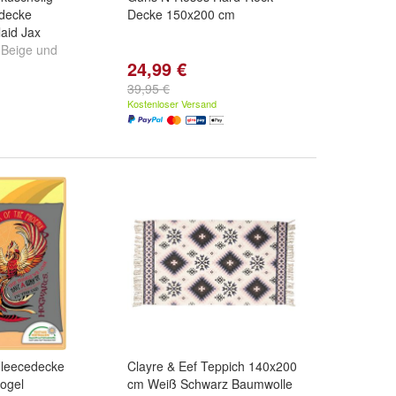
decke
Decke 150x200 cm
aid Jax
/ Beige
und
24,99 €
 Schwarz
39,95 €
Kostenloser Versand
Fleecedecke
Clayre & Eef Teppich 140x200
ogel
cm Weiß Schwarz Baumwolle