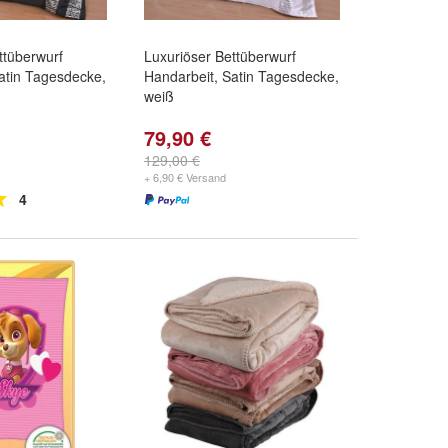
ttüberwurf
Luxuriöser Bettüberwurf
atin Tagesdecke,
Handarbeit, Satin Tagesdecke,
weiß
79,90 €
129,00 €
+ 6,90 € Versand
4