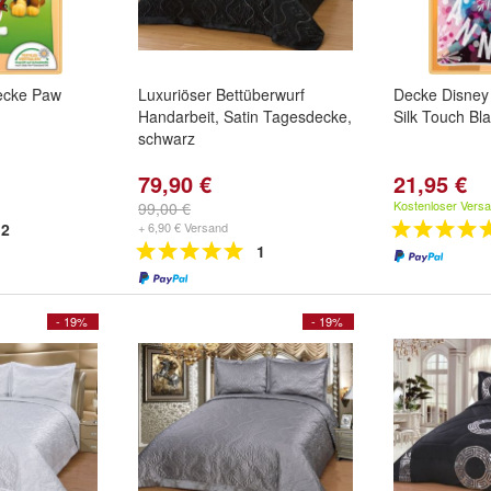
ecke Paw
Luxuriöser Bettüberwurf
Decke Disney 
Handarbeit, Satin Tagesdecke,
Silk Touch Bl
schwarz
79,90 €
21,95 €
Kostenloser Vers
99,00 €
2
+ 6,90 € Versand
1
- 19%
- 19%