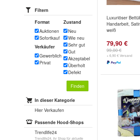
Filtern
Luxuriöser Bettü
Format
Zustand
Handarbeit, Sat
weiß
Auktionen
Neu
Sofortkauf
Wie neu
79,90 €
Sehr gut
Verkäufer
99,00 €
Gut
Gewerblich
+ 6,90 € Versand
Akzeptabel
Privat
Überholt
Defekt
Finden
In dieser Kategorie
Hier Verkaufen
Passende Hood-Shops
Trendlife24
Trendlife24, ihr Shop für aktuelle