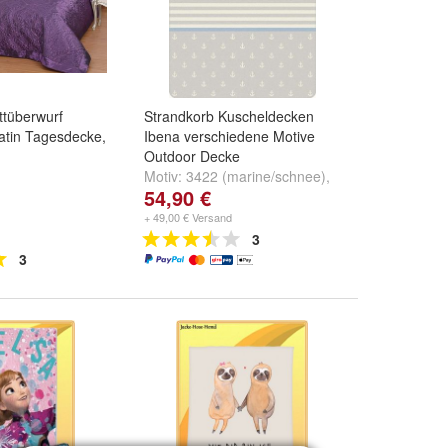
ttüberwurf
Strandkorb Kuscheldecken
atin Tagesdecke,
Ibena verschiedene Motive
Outdoor Decke
Motiv:
3422 (marine/schnee)
,
54,90 €
3422 (asphalt/schnee)
,
3423
(marine/schnee)
und
weitere
+ 49,00 € Versand
...
3
3