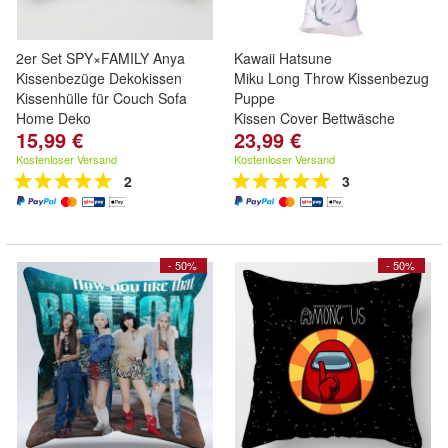
2er Set SPY×FAMILY Anya
Kawaii Hatsune
Kissenbezüge Dekokissen
Miku Long Throw Kissenbezug Do
Kissenhülle für Couch Sofa
Puppe
Home Deko
Kissen Cover Bettwäsche
15,99 €
23,99 €
Kostenloser Versand
Kostenloser Versand
2
3
- 50%
- 50%