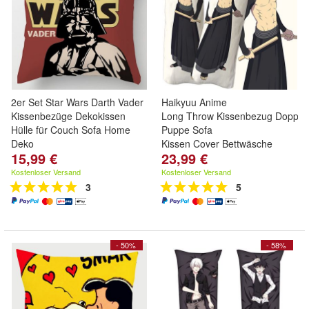
2er Set Star Wars Darth Vader
Haikyuu Anime
Kissenbezüge Dekokissen
Long Throw Kissenbezug Doppels
Hülle für Couch Sofa Home
Puppe Sofa
Deko
Kissen Cover Bettwäsche
15,99 €
23,99 €
Kostenloser Versand
Kostenloser Versand
3
5
- 50%
- 58%