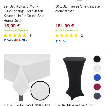
2er Set Rick and Morty
50 x Stuhlhusse Stretchhusse
Kissenbezüge Dekokissen
cremefarben
Kissenhülle für Couch Sofa
Home Deko
15,99 €
151,99 €
Kostenloser Versand
Kostenloser Versand
1
2
5 Tischdecken Weiß 250 x 130
Stehtischhusse HWC-J30,