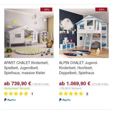
- 43%
- 24%
APART CHALET Kinderbett,
ALPIN CHALET Jugend-
Spielbett, Jugendbett,
Kinderbett, Hochbett,
Spielhaus, massive Kiefer
Doppelbett, Spielhaus
ab 739,90 €
ab 1.069,90 €
(739,90 €/Stk)
(213,98 €/Stk)
Kostenloser Versand
+ 99,90 € Versand
1
2