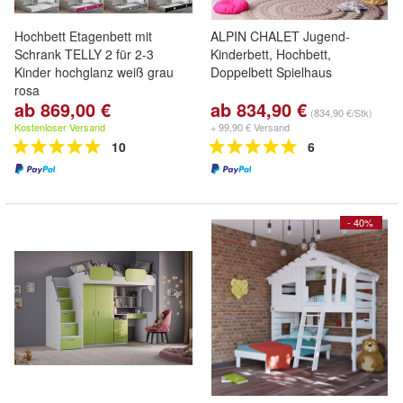
Hochbett Etagenbett mit
ALPIN CHALET Jugend-
Schrank TELLY 2 für 2-3
Kinderbett, Hochbett,
Kinder hochglanz weiß grau
Doppelbett Spielhaus
rosa
ab 869,00 €
ab 834,90 €
(834,90 €/Stk)
Kostenloser Versand
+ 99,90 € Versand
10
6
- 40%