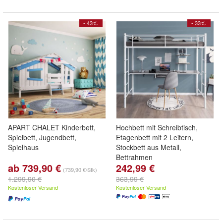
- 43%
- 33%
APART CHALET Kinderbett,
Hochbett mit Schreibtisch,
Spielbett, Jugendbett,
Etagenbett mit 2 Leitern,
Spielhaus
Stockbett aus Metall,
Bettrahmen
ab 739,90 €
242,99 €
(739,90 €/Stk)
1.299,90 €
363,99 €
Kostenloser Versand
Kostenloser Versand