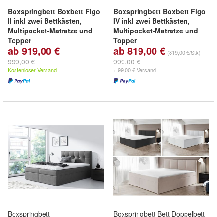
Boxspringbett Boxbett Figo
Boxspringbett Boxbett Figo
II inkl zwei Bettkästen,
IV inkl zwei Bettkästen,
Multipocket-Matratze und
Multipocket-Matratze und
Topper
Topper
ab 919,00 €
ab 819,00 €
Chesterfield
(819,00 €/Stk)
999,00 €
999,00 €
Kostenloser Versand
+ 99,00 € Versand
Boxspringbett
Boxspringbett Bett Doppelbett