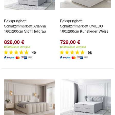
Boxspringbett
Boxspringbett
Schlafzimmerbett Arianna
Schlafzimmerbett OVIEDO
160x200cm Stoff Hellgrau
180x200cm Kunstleder Weiss
828,00 €
729,00 €
Kostenloser Versand
Kostenloser Versand
40
98