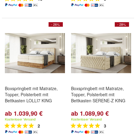
- 26%
- 28%
Boxspringbett mit Matratze,
Boxspringbett mit Matratze,
Topper, Polsterbett mit
Topper, Polsterbett mit
Bettkasten LOLLI7 KING
Bettkasten SERENE-Z KING
ab 1.039,90 €
ab 1.089,90 €
Kostenloser Versand
Kostenloser Versand
2
3