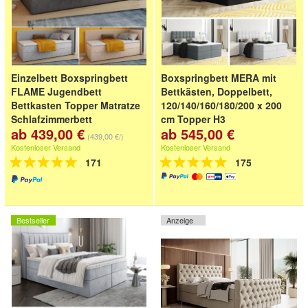
Einzelbett Boxspringbett
Boxspringbett MERA mit
FLAME Jugendbett
Bettkästen, Doppelbett,
Bettkasten Topper Matratze
120/140/160/180/200 x 200
Schlafzimmerbett
cm Topper H3
ab 439,00 €
ab 545,00 €
(439,00 €/)
Kostenloser Versand
Kostenloser Versand
171
175
Bestseller
Anzeige