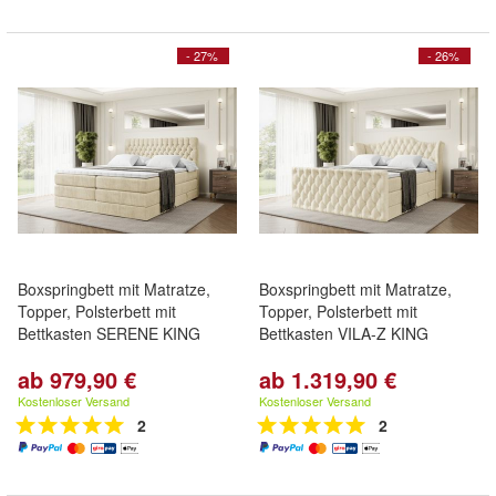
- 27%
- 26%
Boxspringbett mit Matratze,
Boxspringbett mit Matratze,
Topper, Polsterbett mit
Topper, Polsterbett mit
Bettkasten SERENE KING
Bettkasten VILA-Z KING
ab 979,90 €
ab 1.319,90 €
Kostenloser Versand
Kostenloser Versand
2
2