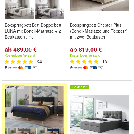
Boxspringbett Bett Doppelbett
Boxspringbett Chester Plus
LUNA mit Bonell-Matratze + 2
(Bonell-Matratze und Topperr),
Bettkästen , H3
mit zwei Bettkästen
ab 489,00 €
ab 819,00 €
Kostenloser Versand
Kostenloser Versand
24
13
Anzeige
Bestseller