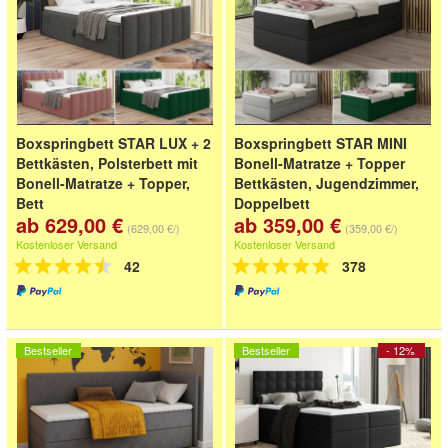
Boxspringbett STAR LUX + 2
Boxspringbett STAR MINI
Bettkästen, Polsterbett mit
Bonell-Matratze + Topper
Bonell-Matratze + Topper,
Bettkästen, Jugendzimmer,
Bett
Doppelbett
ab 629,00 €
ab 359,00 €
(629,00 €/)
(359,00 €/)
Kostenloser Versand
Kostenloser Versand
42
378
Bestseller
Bestseller
- 12%