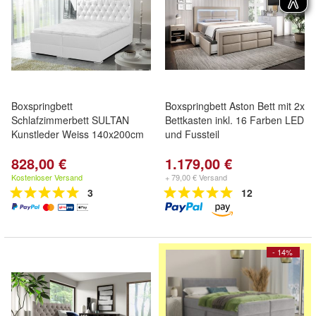
Boxspringbett
Boxspringbett Aston Bett mit 2x
Schlafzimmerbett SULTAN
Bettkasten inkl. 16 Farben LED
Kunstleder Weiss 140x200cm
und Fussteil
828,00 €
1.179,00 €
Kostenloser Versand
+ 79,00 € Versand
3
12
- 14%