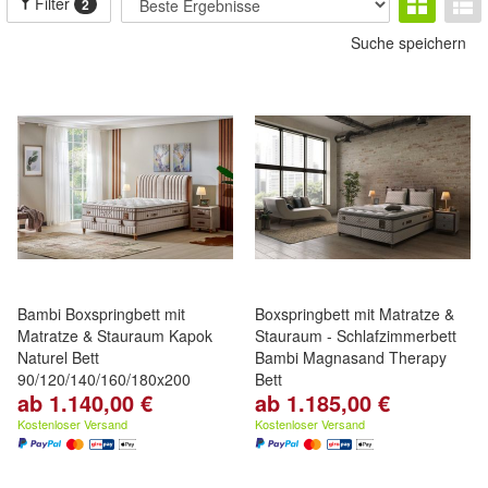
Filter
2
Suche speichern
Bambi Boxspringbett mit
Boxspringbett mit Matratze &
Matratze & Stauraum Kapok
Stauraum - Schlafzimmerbett
Naturel Bett
Bambi Magnasand Therapy
90/120/140/160/180x200
Bett
ab 1.140,00 €
ab 1.185,00 €
Matratze mit Topper,
Taschenfederkern, Bettkasten,
Kostenloser Versand
Kostenloser Versand
90/120/140/160/180/200x200
cm