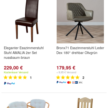
Eleganter Esszimmerstuhl
Bronx71 Esszimmerstuhl Leder
Stuhl AMALIA 2er Set
Dex 180° drehbar Olivgrün
nussbaum-braun
229,00 €
179,95 €
Kostenloser Versand
+ 9,95 € Versand
1
2