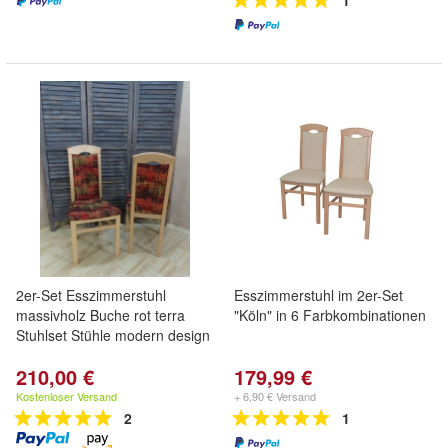
1
2er-Set Esszimmerstuhl
Esszimmerstuhl im 2er-Set
massivholz Buche rot terra
"Köln" in 6 Farbkombinationen
Stuhlset Stühle modern design
210,00 €
179,99 €
Kostenloser Versand
+ 6,90 € Versand
2
1