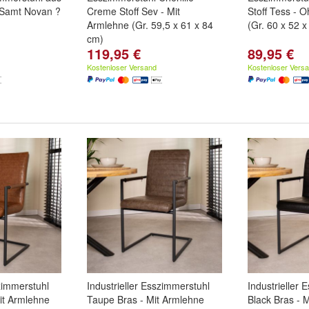
 Samt Novan ?
Creme Stoff Sev - Mit
Stoff Tess - 
Armlehne (Gr. 59,5 x 61 x 84
(Gr. 60 x 52 
cm)
119,95 €
89,95 €
Kostenloser Versand
Kostenloser Vers
szimmerstuhl
Industrieller Esszimmerstuhl
Industrieller 
it Armlehne
Taupe Bras - Mit Armlehne
Black Bras - 