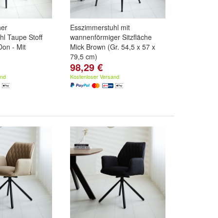
her
Esszimmerstuhl mit
l Taupe Stoff
wannenförmiger Sitzfläche
on - Mit
Mick Brown (Gr. 54,5 x 57 x
79,5 cm)
98,29 €
and
Kostenloser Versand