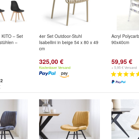
 KITO – Set
4er Set Outdoor-Stuhl
Acryl Polycar
stühlen –
Isabellini in beige 54 x 80 x 49
90x40cm
cm
325,00 €
59,95 €
Kostenloser Versand
+ 5,95 € Versand
2