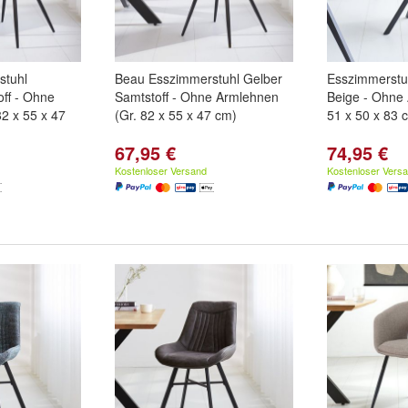
stuhl
Beau Esszimmerstuhl Gelber
Esszimmerstuh
off - Ohne
Samtstoff - Ohne Armlehnen
Beige - Ohne
2 x 55 x 47
(Gr. 82 x 55 x 47 cm)
51 x 50 x 83 
67,95 €
74,95 €
Kostenloser Versand
Kostenloser Vers