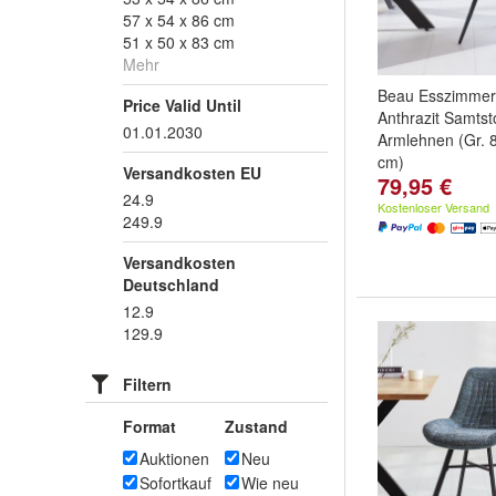
57 x 54 x 86 cm
51 x 50 x 83 cm
Mehr
Beau Esszimmer
Price Valid Until
Anthrazit Samtst
01.01.2030
Armlehnen (Gr. 8
cm)
Versandkosten EU
79,95 €
24.9
Kostenloser Versand
249.9
Versandkosten
Deutschland
12.9
129.9
Filtern
Format
Zustand
Auktionen
Neu
Sofortkauf
Wie neu