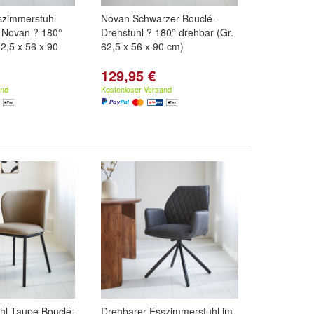
szimmerstuhl
Novan Schwarzer Bouclé-
 Novan ? 180°
Drehstuhl ? 180° drehbar (Gr.
62,5 x 56 x 90
62,5 x 56 x 90 cm)
129,95 €
and
Kostenloser Versand
hl Taupe Bouclé-
Drehbarer Esszimmerstuhl im