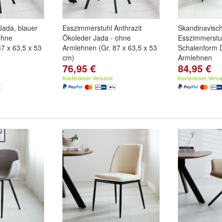
Jada, blauer
Esszimmerstuhl Anthrazit
Skandinavisc
ohne
Ökoleder Jada - ohne
Esszimmerstuh
7 x 63,5 x 53
Armlehnen (Gr. 87 x 63,5 x 53
Schalenform D
cm)
Armlehnen
76,95 €
84,95 €
Kostenloser Versand
Kostenloser Vers