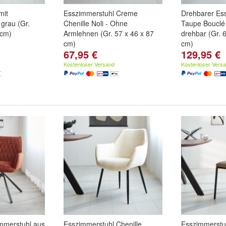
mit
Esszimmerstuhl Creme
Drehbarer Es
 grau (Gr.
Chenille Noli - Ohne
Taupe Bouclé
 cm)
Armlehnen (Gr. 57 x 46 x 87
drehbar (Gr. 
cm)
cm)
67,95 €
129,95 €
Kostenloser Versand
Kostenloser Vers
mmerstuhl aus
Esszimmerstuhl Chenille
Esszimmerstu