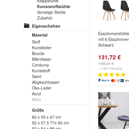
Klappstühle
Kunststoffstühle
Sonstige Stühle
Zubehör
Eigenschaften
Esszimmerstühle
Material
mit 6 Esszimmer
Stoff
Schwarz
Kunstleder
Boucle
131,72 €
Mikrofaser
138,31 €
Corduroy
+ 7,95 € Versand
Kunststoff
Samt
Abgeschlossen
Öko-Leder
Acryl
Mehr
Größe
82 x 55 x 47 cm
52 x 57,5 ??x 92 cm
53 x 54 x 86 cm