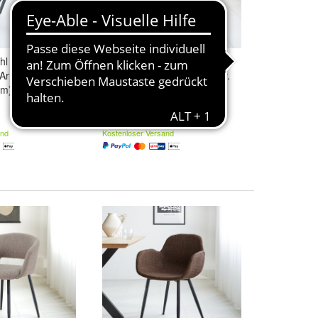
l Jace Velvet
Esszimmerstuhl Jace Velvet
 Armlehnen (Gr.
Grey - Ohne Armlehnen (Gr.
cm)
51 x 50 x 83 cm)
74,95 €
and
Kostenloser Versand