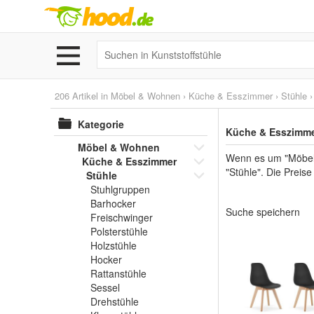
206 Artikel in
Möbel & Wohnen
›
Küche & Esszimmer
›
Stühle
Kategorie
Küche & Esszimmer
Möbel & Wohnen
Wenn es um "Möbel 
Küche & Esszimmer
"Stühle". Die Preise
Stühle
Stuhlgruppen
Barhocker
Suche speichern
Freischwinger
Polsterstühle
Holzstühle
Hocker
Rattanstühle
Sessel
Drehstühle