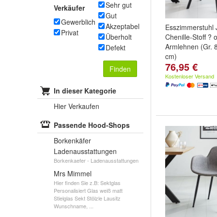
Sehr gut
Verkäufer
Gut
Gewerblich
Akzeptabel
Esszimmerstuhl 
Privat
Überholt
Chenille-Stoff ? 
Armlehnen (Gr. 8
Defekt
cm)
76,95 €
Finden
Kostenloser Versand
In dieser Kategorie
Hier Verkaufen
Passende Hood-Shops
Borkenkäfer
Ladenausstattungen
Borkenkaefer - Ladenausstattungen
Mrs Mimmel
Hier finden Sie z.B: Sektglas
Personalisiert Glas weiß matt
Stielglas Sekt Stölzle Lausitz
Wunschname, ...