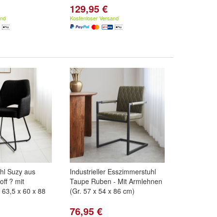
129,95 €
and
Kostenloser Versand
hl Suzy aus
Industrieller Esszimmerstuhl
ff ? mit
Taupe Ruben - Mit Armlehnen
 63,5 x 60 x 88
(Gr. 57 x 54 x 86 cm)
76,95 €