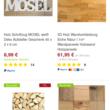
Holz Schriftzug MOSEL weiß
3D Holz Wandverkleidung
Deko Aufsteller Geschenk 40 x
Eiche Natur I 1m²
2 x 6 cm
Wandpaneele Holzwand
Holzpaneele
8,99 €
61,95 €
(61,95 €/qm)
Kostenloser Versand
+ 6,95 € Versand
14
9
Bestseller
- 7%
Bestseller