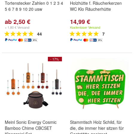
Tortenstecker Zahlen 0 1 2 3 4
Holzhütte f. Räucherkerzen
5 6 7 8 9 10 20 usw
WC Klo Räucherhütte
ab 2,50 €
14,99 €
+ 1,80 € Versand
Kostenloser Versand
44
7
- 17%
Meinl Sonic Energy Cosmic
Stammtisch Holz Schild, für
Bamboo Chime CBCSET
die, die immer hier sitzen für