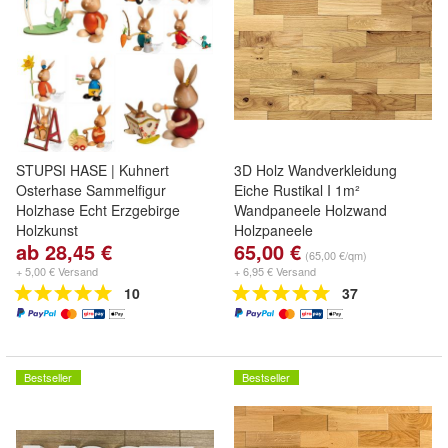
STUPSI HASE | Kuhnert
3D Holz Wandverkleidung
Osterhase Sammelfigur
Eiche Rustikal I 1m²
Holzhase Echt Erzgebirge
Wandpaneele Holzwand
Holzkunst
Holzpaneele
ab 28,45 €
65,00 €
Moderne Wanddekoration
(65,00 €/qm)
Holzverkleidung Holzwand
+ 5,00 € Versand
+ 6,95 € Versand
Wohnzimmer Küche
10
37
Schlafzimmer
Bestseller
Bestseller