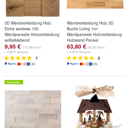
3D Wandverkleidung Holz
Wandverkleidung Holz 3D
Eiche wodewa 100
Buche Living 1m²
Wandpaneele Holzverkleidung
Wandpaneele Holzverkleidung
selbstklebend
Holzwand Paneel
9,95 €
63,80 €
(110,56 €/qm)
(63,80 €/qm)
+ 6,95 € Versand
+ 6,95 € Versand
7
5
Bestseller