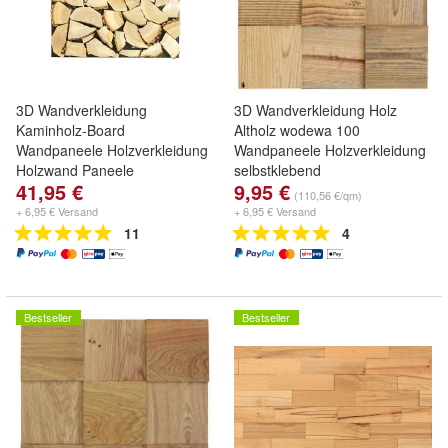
3D Wandverkleidung
3D Wandverkleidung Holz
Kaminholz-Board
Altholz wodewa 100
Wandpaneele Holzverkleidung
Wandpaneele Holzverkleidung
Holzwand Paneele
selbstklebend
41,95 €
9,95 €
Moderne Wanddekoration
(110,56 €/qm)
Holzpaneele Vertäfelung
+ 6,95 € Versand
+ 6,95 € Versand
Wohnzimmer Küche
11
4
Schlafzimmer
Bestseller
Bestseller