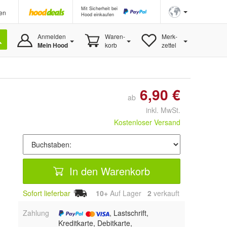
Mit Sicherheit bei
en
Hood einkaufen
Anmelden
Waren-
Merk-
Mein Hood
korb
zettel
6,90 €
ab
inkl. MwSt.
Kostenloser Versand
In den Warenkorb
Sofort lieferbar
10+
Auf Lager
2
 verkauft
Zahlung
, Lastschrift,
Kreditkarte, Debitkarte,