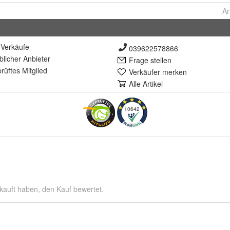
Ar
Verkäufe
039622578866
lich
er Anbieter
Frage stellen
rüft
es Mitglied
Verkäufer merken
Alle Artikel
10642
kauft haben, den Kauf bewertet.