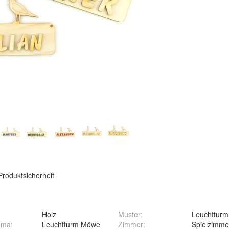
Produktsicherheit
Holz
Muster
:
Leuchttur
ema
:
Leuchtturm Möwe
Zimmer
:
Spielzimme