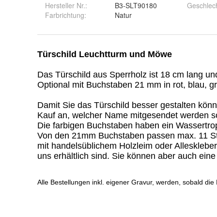
Hersteller Nr.:
B3-SLT90180
Geschlec
Farbrichtung
:
Natur