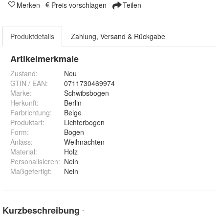
Merken
Preis vorschlagen
Teilen
Produktdetails
Zahlung, Versand & Rückgabe
Artikelmerkmale
Zustand:
Neu
GTIN / EAN:
0711730469974
Marke:
Schwibsbogen
Herkunft
:
Berlin
Farbrichtung
:
Beige
Produktart
:
Lichterbogen
Form
:
Bogen
Anlass
:
Weihnachten
Material
:
Holz
Personalisieren
:
Nein
Maßgefertigt
:
Nein
Kurzbeschreibung
*