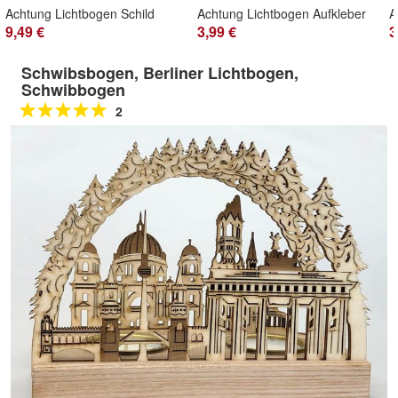
Achtung Lichtbogen Schild
Achtung Lichtbogen Aufkleber
9,49 €
3,99 €
3
Schwibsbogen, Berliner Lichtbogen,
Schwibbogen
2
Doppelt antippen zum
vergrößern