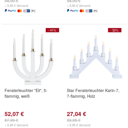
94,90 €
94,90 €
+ 5,95 € Versand
+ 5,95 € Versand
- 41%
- 32%
Fensterleuchter "Eli", 5-
Star Fensterleuchter Karin-7,
flammig, weiß
7-flammig, Holz
52,07 €
27,04 €
87,90 €
39,95 €
+ 5,95 € Versand
+ 5,95 € Versand