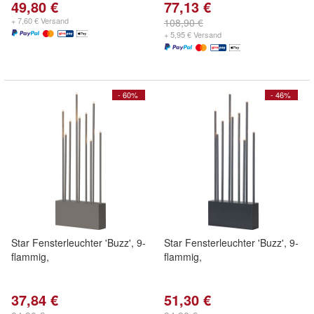
49,80 €
77,13 €
+ 7,60 € Versand
108,90 €
+ 5,95 € Versand
- 60%
- 46%
Star Fensterleuchter 'Buzz', 9-
Star Fensterleuchter 'Buzz', 9-
flammig,
flammig,
37,84 €
51,30 €