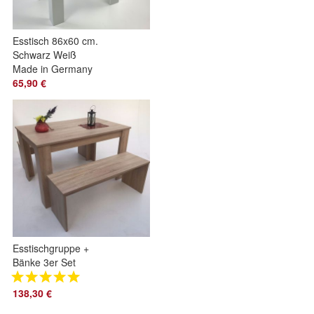
Esstisch 86x60 cm.
Schwarz Weiß
Made in Germany
65,90 €
Esstischgruppe +
Bänke 3er Set
110x70cm Sonoma
Eiche hell Sägerau
138,30 €
Made in Germany