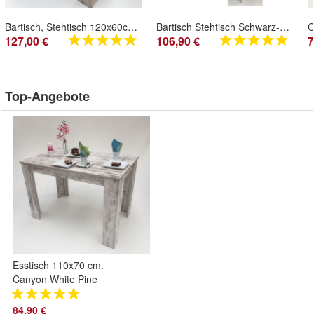
Bartisch, Stehtisch 120x60cm. Sand Eiche Made in Germany
Bartisch Stehtisch Schwarz-Weiß Landhaus Stil 112x57cm Made in Germany
127,00 €
106,90 €
7
Top-Angebote
Esstisch 110x70 cm.
Canyon White Pine
shabby chic
Landhaus Made in
84,90 €