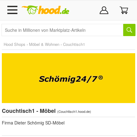
Hood Shops
›
Möbel & Wohnen
›
Couchtisch1
Couchtisch1 - Möbel
(
Couchtisch1.hood.de
)
Firma Dieter Schömig SD-Möbel