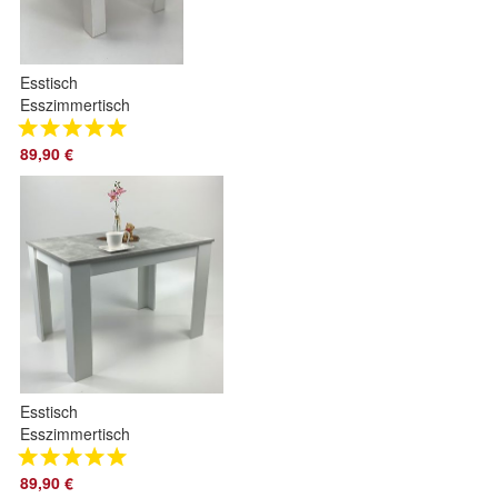
Esstisch
Esszimmertisch
110x70 cm.
Schwarz-Weiß
89,90 €
Made in Germany
Esstisch
Esszimmertisch
110x70 cm. Beton -
Weiß Made in
89,90 €