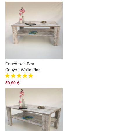
Germany
Couchtisch Bea
Canyon White Pine
shabby chic
Landhausstil Made
59,90 €
In Germany