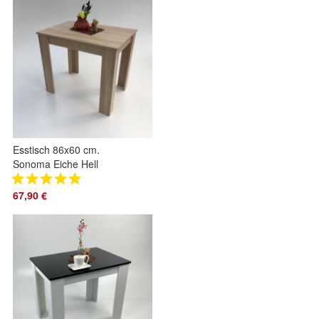
Esstisch 86x60 cm.
Sonoma Eiche Hell
Sägerau Landhaus
Made in Germany
67,90 €