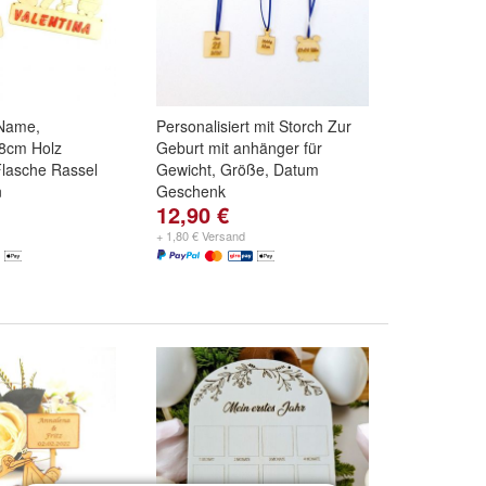
 Name,
Personalisiert mit Storch Zur
8cm Holz
Geburt mit anhänger für
lasche Rassel
Gewicht, Größe, Datum
n
Geschenk
12,90 €
Blau 21mm
,
Grün
21mm
und
weitere
+ 1,80 € Versand