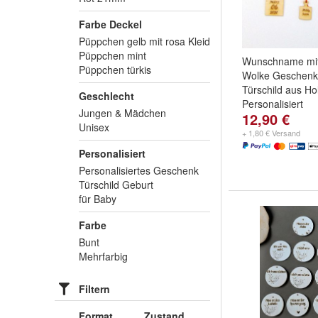
Farbe Deckel
Püppchen gelb mit rosa Kleid
Püppchen mint
Wunschname mit
Püppchen türkis
Wolke Geschenk 
Türschild aus Ho
Geschlecht
Personalisiert
Jungen & Mädchen
12,90 €
Unisex
+ 1,80 € Versand
Personalisiert
Personalisiertes Geschenk
Türschild Geburt
für Baby
Farbe
Bunt
Mehrfarbig
Filtern
Format
Zustand