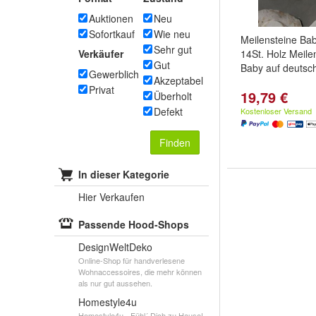
Auktionen
Neu
Sofortkauf
Wie neu
Meilensteine Ba
Sehr gut
Verkäufer
14St. Holz Meile
Gut
Baby auf deutsc
Gewerblich
Akzeptabel
Privat
19,79 €
Überholt
Defekt
Kostenloser Versand
Finden
In dieser Kategorie
Hier Verkaufen
Passende Hood-Shops
DesignWeltDeko
Online-Shop für handverlesene
Wohnaccessoires, die mehr können
als nur gut aussehen.
Homestyle4u
Homestyle4u - Fühl´ Dich zu Hause!