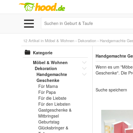
12 Artikel in
Möbel & Wohnen
›
Dekoration
›
Handgemachte Ge
Kategorie
Handgemachte Gesc
Möbel & Wohnen
Wenn es um "Möbel 
Dekoration
Geschenke". Die Pre
Handgemachte
Geschenke
Für Mama
Suche speichern
Für Papa
Für die Liebste
Für den Liebsten
Gastgeschenke &
Mitbringsel
Geburtstag
Glücksbringer &