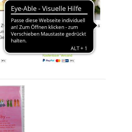
Zwillingsgeburt
Holz-Fotorahmen "Mein Erstes
ung mit
Jahr" – Perfektes Geschenk
 Geburtsangaben
17,81 €
Kostenloser Versand