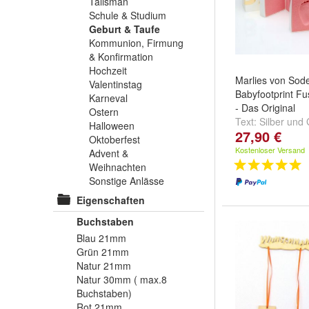
Talisman
Schule & Studium
Geburt & Taufe
Kommunion, Firmung
& Konfirmation
Hochzeit
Marlies von Sod
Valentinstag
Babyfootprint F
Karneval
- Das Original
Ostern
Text:
Silber
und
Halloween
27,90 €
Oktoberfest
Kostenloser Versand
Advent &
Weihnachten
Sonstige Anlässe
Eigenschaften
Buchstaben
Blau 21mm
Grün 21mm
Natur 21mm
Natur 30mm ( max.8
Buchstaben)
Rot 21mm