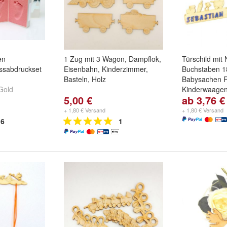
en
1 Zug mit 3 Wagon, Dampflok,
Türschild mit
ussabdruckset
Eisenbahn, Kinderzimmer,
Buchstaben 1
Basteln, Holz
Babysachen F
Gold
Kinderwaage
5,00 €
ab 3,76 €
Buchstaben:
21mm
,
Rot 
+ 1,80 € Versand
+ 1,80 € Versand
...
6
1