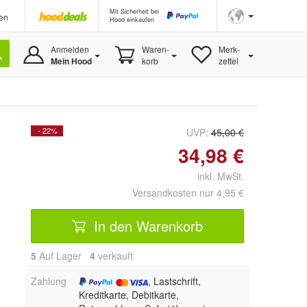
Mit Sicherheit bei
en
Hood einkaufen
Anmelden
Waren-
Merk-
Mein Hood
korb
zettel
- 22%
UVP:
45,00 €
34,98 €
inkl. MwSt.
Versandkosten nur 4,95 €
In den Warenkorb
5
Auf Lager
4
 verkauft
Zahlung
, Lastschrift,
Kreditkarte, Debitkarte,