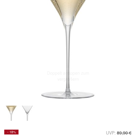
Doppelt antippen zum
vergrößern
- 18%
UVP:
89,90 €