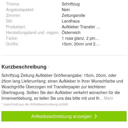
Thema
:
Schriftzug
Angebotspaket
:
Nein
Zimmer
:
Zeitungsrolle
Stil
:
Landhaus
Produktart
:
Aufkleber Transfer Abziebild
Herstellungsland und -region
:
Österreich
Farbe
:
Größe
:
15cm, 20cm und 25cm
Kurzbeschreibung
*
Schriftzug Zeitung Aufkleber Größenangabe: 15cm, 20cm, oder
25cm lang Lieferumfang: einen Aufkleber in Ihrer Wunschfarbe und
Wuschgröße Überzogen mit Transferpapier zur leichteren
Übertragung. Sollten Sie den Aufkleber verkehrt wünschen für die
Innenverklebung, so teilen Sie uns das bitte mit und Ih
... Mehr
* maschinell aus der Artikelbeschreibung erstellt
Artikelbeschreibung anzeigen