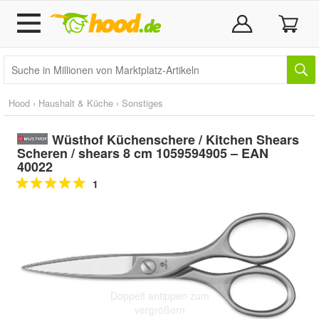
Hood
›
Haushalt & Küche
›
Sonstiges
Wüsthof Küchenschere / Kitchen Shears
Scheren / shears 8 cm 1059594905 – EAN
40022
1
Doppelt antippen zum
vergrößern