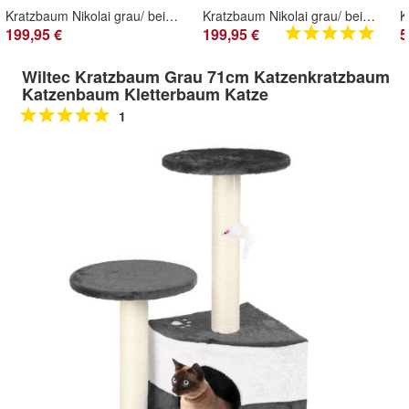
Kratzbaum Nikolai grau/ beige 71x61x189 cm
Kratzbaum Nikolai grau/ beige 71 x 61 x 189 cm
K
199,95 €
199,95 €
5
Wiltec Kratzbaum Grau 71cm Katzenkratzbaum
Katzenbaum Kletterbaum Katze
1