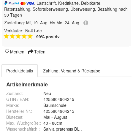
, Lastschrift, Kreditkarte, Debitkarte,
Ratenzahlung, Sofortüberweisung, Überweisung, Bezahlung nach
30 Tagen
Zustellung:
Mi, 19. Aug. bis Mo, 24. Aug.
Verkäufer:
Nr-01-de
99% positiv
Merken
Teilen
Produktdetails
Zahlung, Versand & Rückgabe
Artikelmerkmale
Zustand:
Neu
GTIN / EAN:
4255804904245
Marke:
Baumschule
Hersteller Nr.:
4255804904245
Blütezeit:
:
Mai - August
Max. Wuchgröße:
:
40 - 80cm
Wissenschaftlich:
:
Salvia pratensis Blaulippe