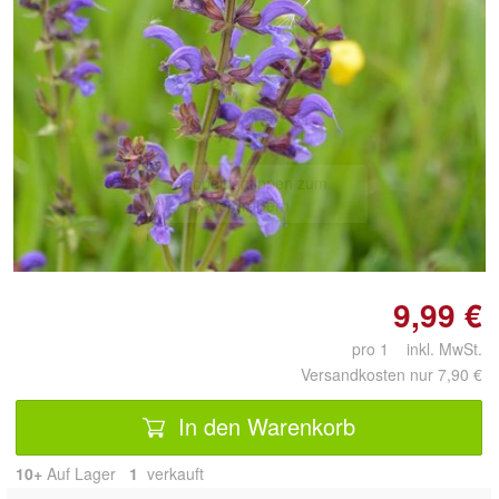
Doppelt antippen zum
vergrößern
9,99 €
pro 1 inkl. MwSt.
Versandkosten nur 7,90 €
In den Warenkorb
10+
Auf Lager
1
 verkauft