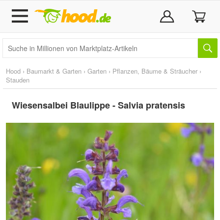
Hood
›
Baumarkt & Garten
›
Garten
›
Pflanzen, Bäume & Sträucher
›
Stauden
Wiesensalbei Blaulippe - Salvia pratensis