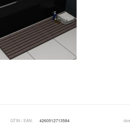
GTIN / EAN:
4260512713584
do