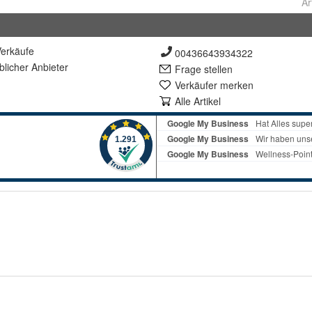
Ar
erkäufe
00436643934322
lich
er Anbieter
Frage stellen
Verkäufer merken
Alle Artikel