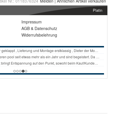
tikel Nr.:
0118376324
Melden
|
Ähnlichen
Artikel verkaufen
Platin
Impressum
AGB
&
Datenschutz
Widerrufsbelehrung