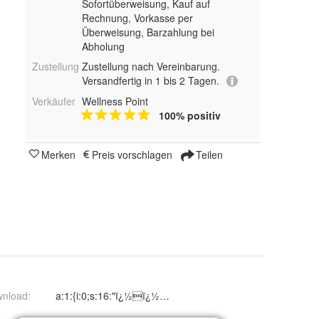
Sofortüberweisung,
Kauf auf
Rechnung, Vorkasse per
Überweisung, Barzahlung bei
Abholung
Zustellung
Zustellung nach Vereinbarung.
Versandfertig in 1 bis 2 Tagen.
Verkäufer
Wellness Point
100% positiv
Merken
Preis vorschlagen
Teilen
wnload
:
a:1:{i:0;s:16:"ï¿½ï¿½ï¿½ä ²RTRï¿½";}