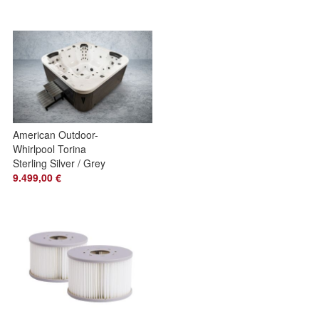
American Outdoor-
Whirlpool Torina
Sterling Silver / Grey
215 x 215 cm
9.499,00 €