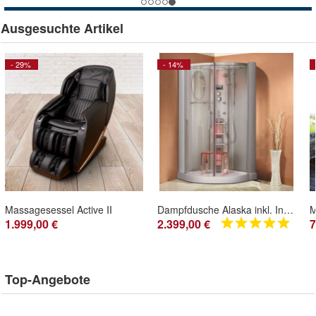
Ausgesuchte Artikel
- 29%
- 14%
Massagesessel Active II
Dampfdusche Alaska inkl. Infrarotsauna 90x90cm
1.999,00 €
2.399,00 €
7
Top-Angebote