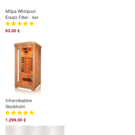
MSpa Whirlpool
Ersatz Filter - 6er
Pack / Filter
cartridge LF90
63,00 €
Infrarotkabine
Stockholm
1.299,00 €