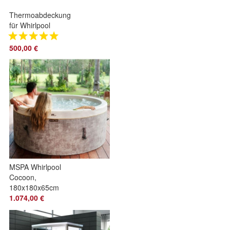
Thermoabdeckung
für Whirlpool
Outdoor Spa
230x230cm in
500,00 €
Anthrazitgrau
Außenwhirlpool
MSPA Whirlpool
Cocoon,
180x180x65cm
1.074,00 €