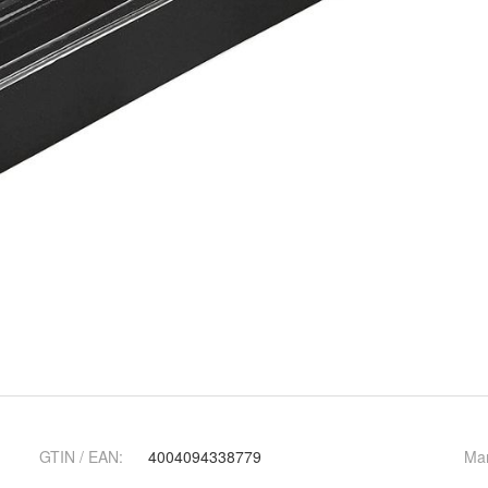
GTIN / EAN:
4004094338779
Ma