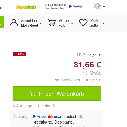
Mit Sicherheit bei
en
Hood einkaufen
Anmelden
Waren-
Merk-
Mein Hood
korb
zettel
- 10%
UVP:
34,99 €
31,66 €
inkl. MwSt.
Versandkosten nur 4,95 €
In den Warenkorb
5
Auf Lager
1
 verkauft
Zahlung
, Lastschrift,
Kreditkarte, Debitkarte,