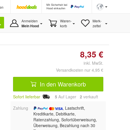
Mit Sicherheit bei
en
Hood einkaufen
Anmelden
Waren-
Merk-
Mein Hood
korb
zettel
8,35 €
inkl. MwSt.
Versandkosten nur 4,95 €
In den Warenkorb
Sofort lieferbar
5
Auf Lager
2
 verkauft
Zahlung
, Lastschrift,
Kreditkarte, Debitkarte,
Ratenzahlung, Sofortüberweisung,
Überweisung, Bezahlung nach 30