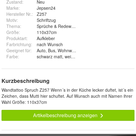
Zustand:
Neu
Marke:
Jepsen24
Hersteller Nr.:
Z257
Motiv
:
Schriftzug
Thema
:
Sprüche & Redewendungen
Größe
:
110x37cm
Produktart
:
Aufkleber
Farbrichtung
:
nach Wunsch
Geeignet für
:
Auto, Bus, Wohnwagen, Wand, Fenster
Farbe
:
Kurzbeschreibung
Wandtattoo Spruch Z257 Wenn´s in der Küche lecker duftet, ist´s ein
Zeichen, dass Mutti hier schuftet. Auf Wunsch auch mit Namen ihrer
Wahl Größe: 110x37cm
Artikelbeschreibung anzeigen