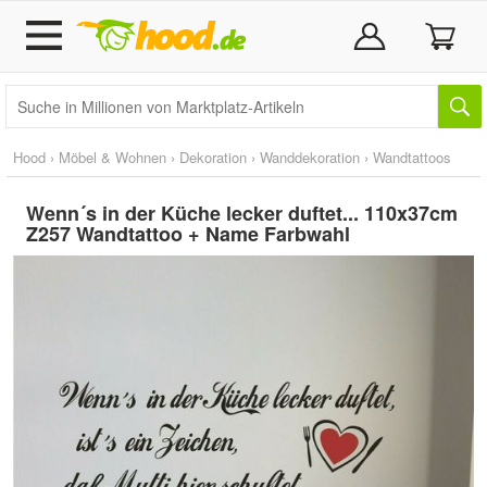
Hood
›
Möbel & Wohnen
›
Dekoration
›
Wanddekoration
›
Wandtattoos
Wenn´s in der Küche lecker duftet... 110x37cm
Z257 Wandtattoo + Name Farbwahl