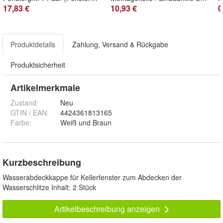
17,83 €
10,93 €
0
Produktdetails
Zahlung, Versand & Rückgabe
Produktsicherheit
Artikelmerkmale
Zustand:
Neu
GTIN / EAN:
4424361813165
Farbe
:
Weiß und Braun
Kurzbeschreibung
Wasserabdeckkappe für Kellerfenster zum Abdecken der
Wasserschlitze Inhalt: 2 Stück
Artikelbeschreibung anzeigen