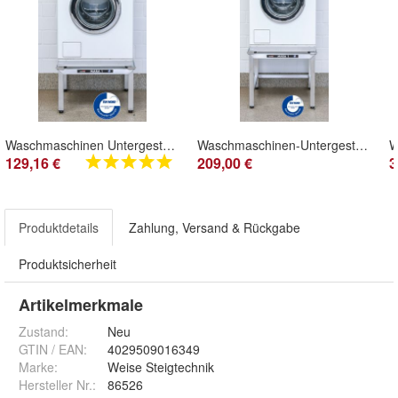
Waschmaschinen Untergestell Einzel Alu, extrem robust, rostfrei, 150 kg Traglast
Waschmaschinen-Untergestell Mara 1 Alu 50 cm hoch TÜV - geprüft extrem robust
129,16 €
209,00 €
3
Produktdetails
Zahlung, Versand & Rückgabe
Produktsicherheit
Artikelmerkmale
Zustand:
Neu
GTIN / EAN:
4029509016349
Marke:
Weise Steigtechnik
Hersteller Nr.:
86526