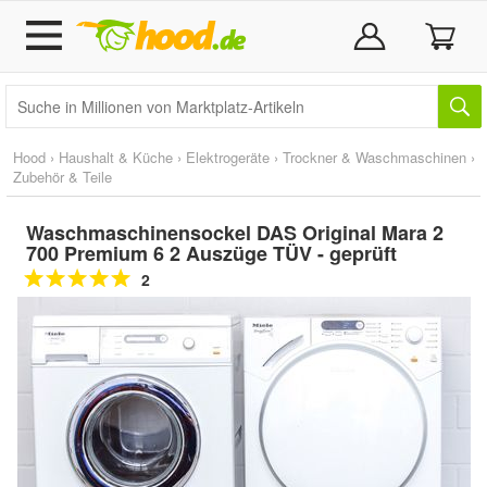
Hood
›
Haushalt & Küche
›
Elektrogeräte
›
Trockner & Waschmaschinen
›
Zubehör & Teile
Waschmaschinensockel DAS Original Mara 2
700 Premium 6 2 Auszüge TÜV - geprüft
2