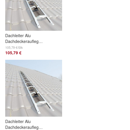
Dachleiter Alu
Dachdeckerauflegeleiter
einteilig
105,79 €/Stk
105,79 €
Dachleiter Alu
Dachdeckerauflegeleiter