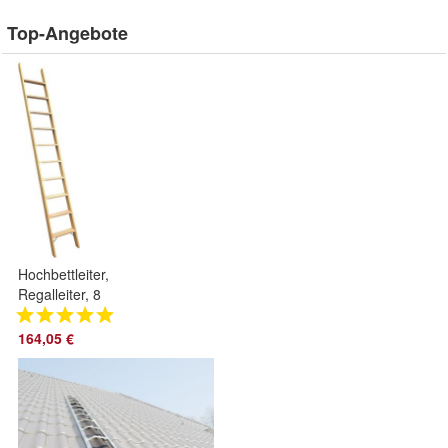
Top-Angebote
Hochbettleiter,
Regalleiter, 8
Stufen, für senkr.
Höhe von 2,11 m
164,05 €