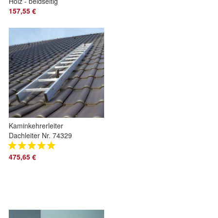
Holz - beidseitig
begehbar
157,55 €
Kaminkehrerleiter
Dachleiter Nr. 74329
Alu 8,12 m 29
Sprossen
475,65 €