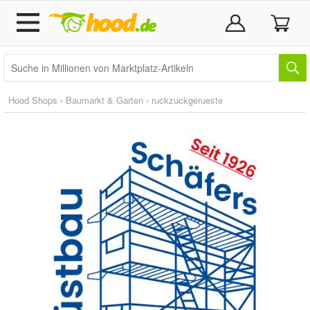
Hood Shops
›
Baumarkt & Garten
›
ruckzuckgerueste