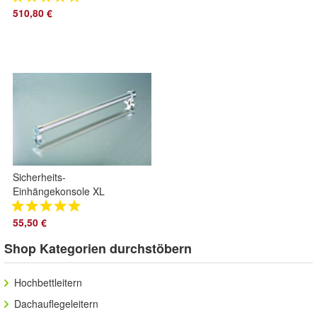
Sprossen
510,80 €
Sicherheits-
Einhängekonsole XL
für Holz-Stufen-
Anlegeleitern
55,50 €
Shop Kategorien durchstöbern
Hochbettleitern
Dachauflegeleitern