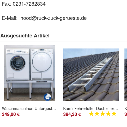
Fax: 0231-7282834
E-Mail:
hood@ruck-zuck-gerueste.de
Ausgesuchte Artikel
Waschmaschinen Untergestell Doppel Alu 50 cm hoch TÜV - geprüft extrem robust
Kaminkehrerleiter Dachleiter Nr. 74324 Alu 6,72 m 24 Sprossen
349,00 €
384,30 €
3