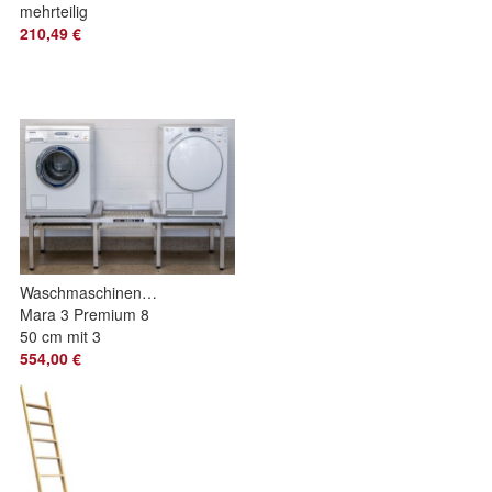
mehrteilig
210,49 €
Waschmaschinenuntergestell
Mara 3 Premium 8
50 cm mit 3
Auszügen
554,00 €