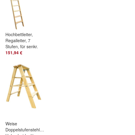
Hochbettleiter,
Regalleiter, 7
Stufen, für senkr.
Höhe von 1,88 m
151,94 €
Weise
Doppelstufenstehleiter