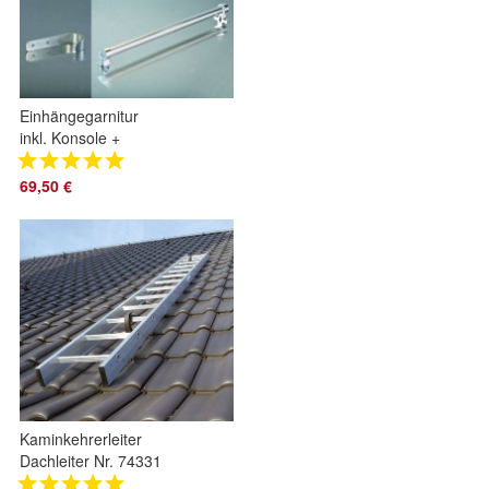
Einhängegarnitur
inkl. Konsole +
Aluhaken für Holz-
Stufen-Anlegeleitern
69,50 €
Kaminkehrerleiter
Dachleiter Nr. 74331
Alu 8,68 m 31