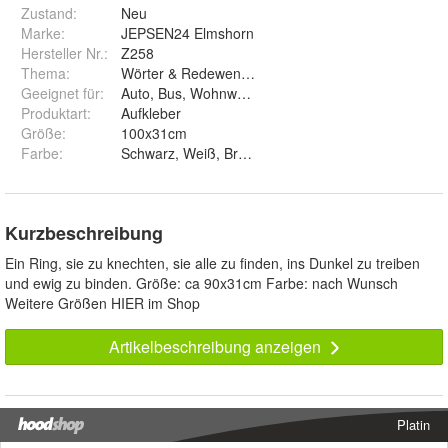
Zustand:
Neu
Marke:
JEPSEN24 Elmshorn
Hersteller Nr.:
Z258
Thema
:
Wörter & Redewendungen
Geeignet für
:
Auto, Bus, Wohnwagen, Wand, Fenster
Produktart
:
Aufkleber
Größe
:
100x31cm
Farbe
:
Schwarz, Weiß, Braun, Hellbraun, Cafebraun, Dunkelg
Kurzbeschreibung
Ein Ring, sie zu knechten, sie alle zu finden, ins Dunkel zu treiben
und ewig zu binden. Größe: ca 90x31cm Farbe: nach Wunsch
Weitere Größen HIER im Shop
Artikelbeschreibung anzeigen
Platin