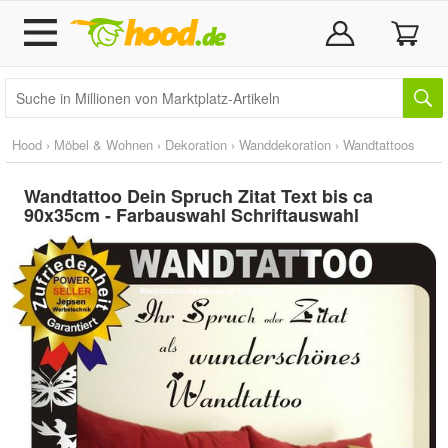
Hood
›
Möbel & Wohnen
›
Dekoration
›
Wanddekoration
›
Wandtattoos
Wandtattoo Dein Spruch Zitat Text bis ca
90x35cm - Farbauswahl Schriftauswahl