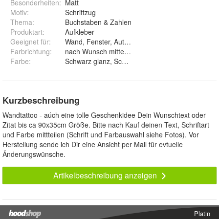
Besonderheiten
:
Matt
Motiv
:
Schriftzug
Thema
:
Buchstaben & Zahlen
Produktart
:
Aufkleber
Geeignet für
:
Wand, Fenster, Auto, Wohnwagen
Farbrichtung
:
nach Wunsch mitteilen
Farbe
:
Schwarz glanz, Schwarz matt, Weiß glanz, Weiß mat
Kurzbeschreibung
Wandtattoo - aúch eine tolle Geschenkidee Dein Wunschtext oder
Zitat bis ca 90x35cm Größe. Bitte nach Kauf deinen Text, Schriftart
und Farbe mittteilen (Schrift und Farbauswahl siehe Fotos). Vor
Herstellung sende ich Dir eine Ansicht per Mail für evtuelle
Änderungswünsche.
Artikelbeschreibung anzeigen
Platin