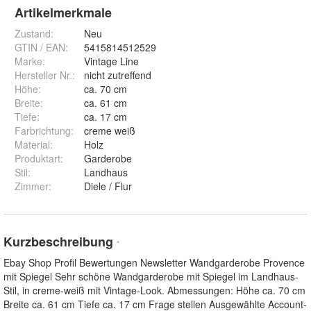
Artikelmerkmale
Zustand:
Neu
GTIN / EAN:
5415814512529
Marke:
Vintage Line
Hersteller Nr.:
nicht zutreffend
Höhe
:
ca. 70 cm
Breite
:
ca. 61 cm
Tiefe
:
ca. 17 cm
Farbrichtung
:
creme weiß
Material
:
Holz
Produktart
:
Garderobe
Stil
:
Landhaus
Zimmer
:
Diele / Flur
Kurzbeschreibung
*
Ebay Shop Profil Bewertungen Newsletter Wandgarderobe Provence
mit Spiegel Sehr schöne Wandgarderobe mit Spiegel im Landhaus-
Stil, in creme-weiß mit Vintage-Look. Abmessungen: Höhe ca. 70 cm
Breite ca. 61 cm Tiefe ca. 17 cm Frage stellen Ausgewählte Account-