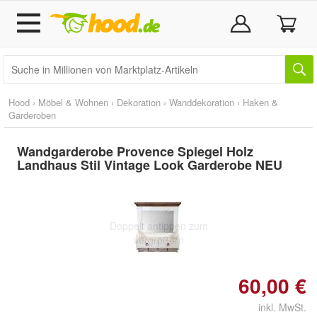
Hood
›
Möbel & Wohnen
›
Dekoration
›
Wanddekoration
›
Haken &
Garderoben
Wandgarderobe Provence Spiegel Holz
Landhaus Stil Vintage Look Garderobe NEU
Doppelt antippen zum
vergrößern
60,00 €
inkl. MwSt.