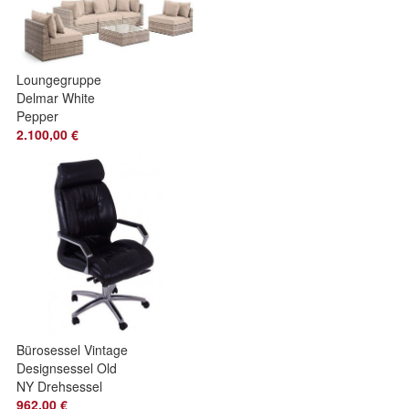
Loungegruppe
Delmar White
Pepper
2.100,00 €
Bürosessel Vintage
Designsessel Old
NY Drehsessel
Belon Black Leder
962,00 €