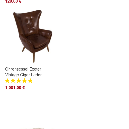
Esszimmerstuhl
129,00 €
Landhausmöbel
Ohrensessel Exeter
Vintage Cigar Leder
dunkelbraun Sessel
Ledersessel
1.001,00 €
Echtleder