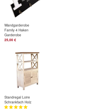
Wandgarderobe
Family 4 Haken
Garderobe
Landhaus
25,00 €
Kleiderhaken
Standregal Loire
Schrankfach Holz
Landhaus Stil