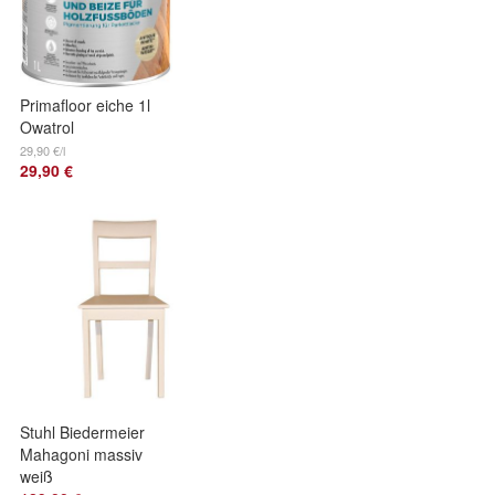
Primafloor eiche 1l
Owatrol
Einkomponenten
29,90 €/l
29,90 €
Hartgrund
Grundierung Holz
Boden
Stuhl Biedermeier
Mahagoni massiv
weiß