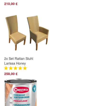
Vintage Look Regal
210,00 €
creme NEU
2x Set Rattan Stuhl
Larissa Honey
Esszimmerstuhl
Armlehnenstuhl
258,00 €
Alcantara
Küchenstuhl