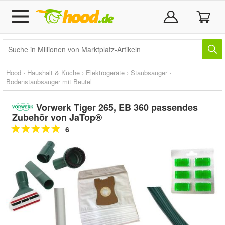
Hood
›
Haushalt & Küche
›
Elektrogeräte
›
Staubsauger
›
Bodenstaubsauger mit Beutel
Vorwerk Tiger 265, EB 360 passendes
Zubehör von JaTop®
6