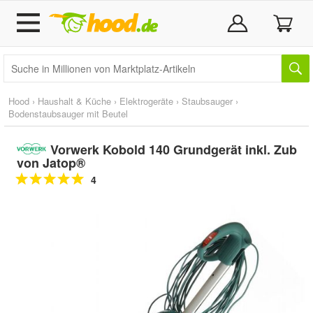
Hood
›
Haushalt & Küche
›
Elektrogeräte
›
Staubsauger
›
Bodenstaubsauger mit Beutel
Vorwerk Kobold 140 Grundgerät inkl. Zub
von Jatop®
4