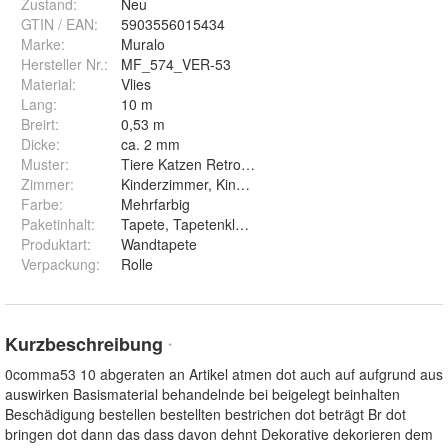
Zustand:
Neu
GTIN / EAN:
5903556015434
Marke:
Muralo
Hersteller Nr.:
MF_574_VER-53
Material
:
Vlies
Lang
:
10 m
Breirt
:
0,53 m
Dicke
:
ca. 2 mm
Muster
:
Tiere Katzen Retro Wandbilder Pflanzen
Zimmer
:
Kinderzimmer, Kinderstube, Spielzimmer
Farbe
:
Mehrfarbig
Paketinhalt
:
Tapete, Tapetenkleister, Montageanleitung
Produktart
:
Wandtapete
Verpackung
:
Rolle
Kurzbeschreibung
*
0comma53 10 abgeraten an Artikel atmen dot auch auf aufgrund aus
auswirken Basismaterial behandelnde bei beigelegt beinhalten
Beschädigung bestellen bestellten bestrichen dot beträgt Br dot
bringen dot dann das dass davon dehnt Dekorative dekorieren dem