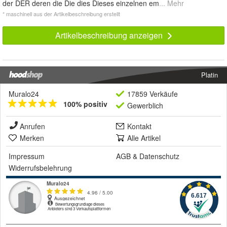
der DER deren die Die dies Dieses einzelnen em
... Mehr
* maschinell aus der Artikelbeschreibung erstellt
Artikelbeschreibung anzeigen
Platin
Muralo24
17859 Verkäufe
100% positiv
Gewerblich
Anrufen
Kontakt
Merken
Alle Artikel
Impressum
AGB
&
Datenschutz
Widerrufsbelehrung