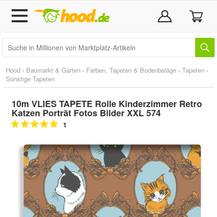
Hood
›
Baumarkt & Garten
›
Farben, Tapeten & Bodenbeläge
›
Tapeten
›
Sonstige Tapeten
10m VLIES TAPETE Rolle Kinderzimmer Retro
Katzen Porträt Fotos Bilder XXL 574
1