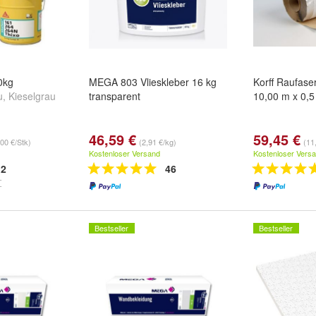
10kg
MEGA 803 Vlieskleber 16 kg
Korff Raufase
u
,
Kieselgrau
transparent
10,00 m x 0,
46,59 €
59,45 €
00 €/Stk)
(2,91 €/kg)
(11
Kostenloser Versand
Kostenloser Vers
2
46
Bestseller
Bestseller