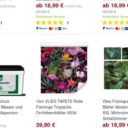
ab 18,99 €
ab 18,99 
 cm - 4
Größe:
150x105 cm - 3
152x104 cm -
18,99 €/Stk)
(18,99 €/Stk)
 cm - 5
Bahnen
,
200x140 cm - 4
208x146 cm -
99,99 €
99,99 €
ere ...
Bahnen
,
250x175 cm - 5
weitere ...
Kostenloser Versand
Kostenloser Vers
Bahnen
und
weitere ...
1
1
chutz
10m VLIES TAPETE Rolle
Vlies Fototap
r Wasser und
Flamings Tropische
Blätter Mode
dispersion
Orchideenblätter 6536
XXL Wohnzi
Schlafzimmer
39,90 €
ab 18,99 
Größe:
104x7
€/kg)