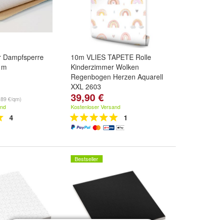
r Dampfsperre
10m VLIES TAPETE Rolle
5 m
Kinderzimmer Wolken
Regenbogen Herzen Aquarell
XXL 2603
39,90 €
,89 €/qm)
and
Kostenloser Versand
4
1
Bestseller