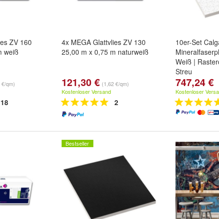
ies ZV 160
4x MEGA Glattvlies ZV 130
10er-Set Calg
m weiß
25,00 m x 0,75 m naturweiß
Mineralfaserp
Weiß | Raster
Streu
121,30 €
747,24 €
0 €/qm)
(1,62 €/qm)
Kostenloser Versand
Kostenloser Vers
18
2
Bestseller