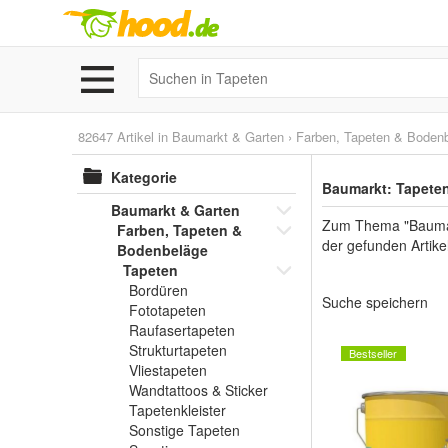
82647 Artikel in
Baumarkt & Garten
›
Farben, Tapeten & Boden
Kategorie
Baumarkt: Tapete
Baumarkt & Garten
Zum Thema "Baumarkt
Farben, Tapeten &
der gefunden Artik
Bodenbeläge
Tapeten
Bordüren
Suche speichern
Fototapeten
Raufasertapeten
Strukturtapeten
Bestseller
Vliestapeten
Wandtattoos & Sticker
Tapetenkleister
Sonstige Tapeten