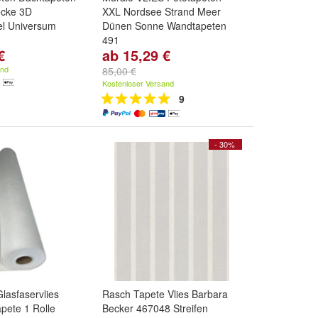
ecke 3D
XXL Nordsee Strand Meer
l Universum
Dünen Sonne Wandtapeten
491
€
ab 15,29 €
) x 105(H) cm
,
Größe:
Br. 90 cm x Hö. 60 cm
,
(H) cm
,
250(B) x
Br. 135 cm x Hö. 90 cm
,
Br.
and
85,00 €
d
weitere ...
180 cm x Hö. 120 cm
und
Kostenloser Versand
weitere ...
9
- 30%
Glasfaservlies
Rasch Tapete Vlies Barbara
apete 1 Rolle
Becker 467048 Streifen