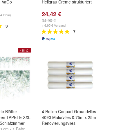
I VaGo
Hellgrau Creme strukturiert
24,42 €
74 €/qm)
34,90 €
3
+ 6,95 € Versand
7
- 81%
te Blätter
4 Rollen Conpart Groundvlies
umen TAPETE XXL
4090 Malervlies 0.75m x 25m
Schlafzimmer
Renovierungsvlies
0 cm - 1 Bahn
,