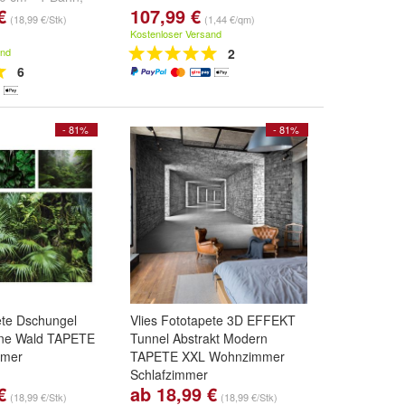
€
107,99 €
 1 Bahn
,
(18,99 €/Stk)
(1,44 €/qm)
 2 Bahnen
und
Kostenloser Versand
and
2
6
- 81%
- 81%
ete Dschungel
Vlies Fototapete 3D EFFEKT
rne Wald TAPETE
Tunnel Abstrakt Modern
mmer
TAPETE XXL Wohnzimmer
Schlafzimmer
€
ab 18,99 €
0 cm - 1 Bahn
,
Größe:
104x70 cm - 1 Bahn
,
(18,99 €/Stk)
(18,99 €/Stk)