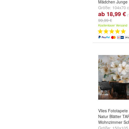
Mädchen Junge
Größe:
104x70 c
ab 18,99 €
152x104 cm - 1
(
208x146 cm - 2
99,99 €
weitere ...
Kostenloser Versand
Vlies Fototapet
Natur Blätter T
Wohnzimmer Sch
Größe:
150x105 