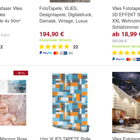
sfaser Vlies
FotoTapete, VLIES,
Vlies Fototap
ies
Designtapete, Digitaldruck,
3D EFFEKT S
ete 4x 50m²
Damask, Vintage, Luxus
XXL Wohnzi
Schlafzimmer
194,90 €
ab 18,99 
Größe:
104x7
0 €/qm)
152x104 cm -
Kostenloser Versand
99,99 €
208x146 cm -
2
22
Kostenloser Vers
weitere ...
- 81%
e Marmor Rose
10m VLIES TAPETE Rolle
Vlies Fototap