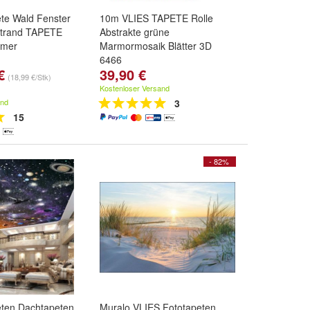
ete Wald Fenster
10m VLIES TAPETE Rolle
trand TAPETE
Abstrakte grüne
mmer
Marmormosaik Blätter 3D
6466
€
39,90 €
0 cm - 1 Bahn
,
(18,99 €/Stk)
 1 Bahn
,
Kostenloser Versand
 2 Bahnen
und
and
3
15
- 82%
eten Dachtapeten
Muralo VLIES Fototapeten