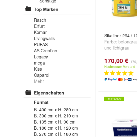
Sonstige
Top Marken
Rasch
Erfurt
Komar
Sikafloor 264 / 
Livingwalls
Farbe:
betongra
PUFAS
und
lichtgrau
AS Creation
Legacy
170,00 €
(170,
mega
Kostenloser Versand
Kiss
Caparol
Mehr
Eigenschaften
Bestseller
Format
B. 400 cm x H. 280 cm
B. 300 cm x H. 210 cm
B. 135 cm x H. 90 cm
B. 180 cm x H. 120 cm
B. 270 cm x H. 180 cm