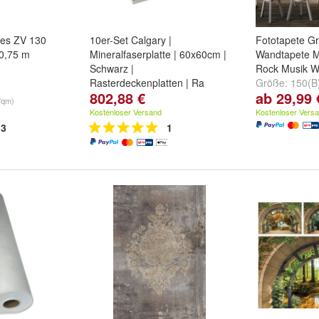
ies ZV 130
10er-Set Calgary |
Fototapete Gra
0,75 m
Mineralfaserplatte | 60x60cm |
Wandtapete Mu
Schwarz |
Rock Musik W
Rasterdeckenplatten | Ra
Größe:
150(B
802,88 €
ab 29,99 
200(B) x 140
/qm)
175(H) cm
un
Kostenloser Versand
Kostenloser Vers
3
1