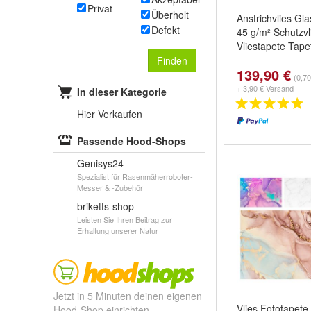
Privat
Überholt
Anstrichvlies Gla
Defekt
45 g/m² Schutzvl
Vliestapete Tap
Finden
139,90 €
(0,7
+ 3,90 € Versand
In dieser Kategorie
Hier Verkaufen
Passende Hood-Shops
Genisys24
Spezialist für Rasenmäherroboter-
Messer & -Zubehör
briketts-shop
Leisten Sie Ihren Beitrag zur
Erhaltung unserer Natur
Jetzt in 5 Minuten deinen eigenen
Vlies Fototapet
Hood-Shop einrichten.