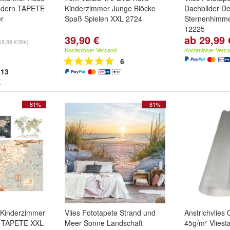
Modern TAPETE
Kinderzimmer Junge Blöcke
Dachbilder D
r
Spaß Spielen XXL 2724
Sternenhimme
12225
39,90 €
ab 29,99 
m - 1 Bahn
,
Größe:
150(B
18,99 €/Stk)
 Bahn
,
200(B) x 140
Kostenloser Versand
Kostenloser Vers
 Bahnen
und
175(H) cm
un
6
13
- 81%
- 81%
e Kinderzimmer
Vlies Fototapete Strand und
Anstrichvlies 
r TAPETE XXL
Meer Sonne Landschaft
45g/m² Vliest