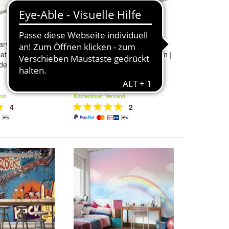
ary |
10er-Set Calgary |
latte | 60x60cm |
Mineralfaserplatte | 62x62cm |
deckenplatten |
Schwarz |
Rasterdeckenplatten | Ra
857,09 €
and
Kostenloser Versand
4
2