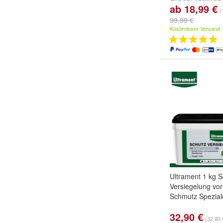
ab 18,99 €
Bahnen
,
200x140
(
Bahnen
,
250x175
99,99 €
Bahnen
und
weit
Kostenloser Versand
Ultrament 1 kg S
Versiegelung vo
Schmutz Spezial
32,90 €
(32,90 