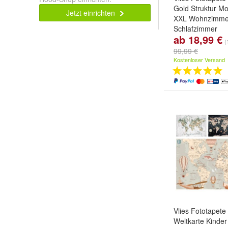
Gold Struktur 
Jetzt einrichten
XXL Wohnzimme
Schlafzimmer
ab 18,99 €
Größe:
104x70 c
(
152x104 cm - 1
99,99 €
208x146 cm - 2
Kostenloser Versand
weitere ...
Vlies Fototapet
Weltkarte Kinde