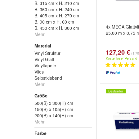
B. 315 cm x H. 210 cm
B. 360 cm x H. 240 cm
B. 405 cm x H. 270 cm
B. 90 cm x H. 60 cm
4x MEGA Glattvl
B. 450 cm x H. 300 cm
25,00 m x 0,75 
Mehr
Material
127,20 €
Vinyl Struktur
(1,7
Kostenloser Versand
Vinyl Glatt
Vinyltapete
Vlies
Selbstklebend
Mehr
Bestseller
Größe
500(B) x 300(H) cm
150(B) x 105(H) cm
200(B) x 140(H) cm
Mehr
Farbe