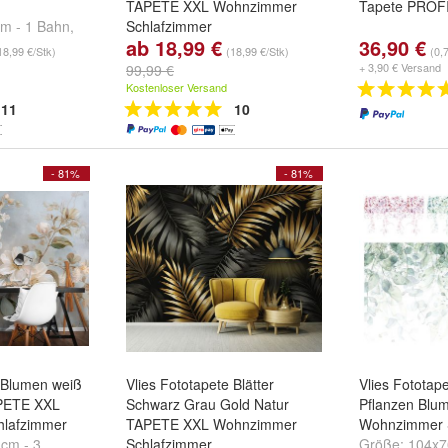
TAPETE XXL Wohnzimmer
Tapete PROF
m - 1 Bahn
,
Schlafzimmer
ab 18,99 €
36,90 €
 Bahn
,
Größe:
104x70 cm - 1 Bahn
,
18,99 €/Stk)
(18,99 €/Stk)
(0,
 Bahnen
und
152x104 cm - 1 Bahn
,
+ 3,90 € Versand
99,99 €
208x146 cm - 2 Bahnen
und
Kostenloser Versand
weitere ...
11
10
- 81%
- 81%
e Blumen weiß
Vlies Fototapete Blätter
Vlies Fototape
APETE XXL
Schwarz Grau Gold Natur
Pflanzen Bl
lafzimmer
TAPETE XXL Wohnzimmer
Wohnzimmer 
cm - 3
Schlafzimmer
Größe:
104x7