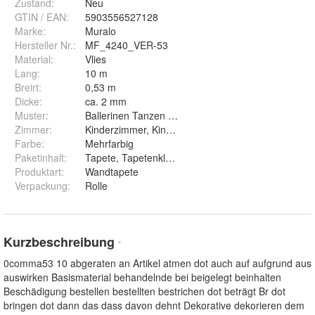
Zustand:
Neu
GTIN / EAN:
5903556527128
Marke:
Muralo
Hersteller Nr.:
MF_4240_VER-53
Material
:
Vlies
Lang
:
10 m
Breirt
:
0,53 m
Dicke
:
ca. 2 mm
Muster
:
Ballerinen Tanzen Tanz Noten Musik
Zimmer
:
Kinderzimmer, Kinderstube, Spielzimmer
Farbe
:
Mehrfarbig
Paketinhalt
:
Tapete, Tapetenkleister, Montageanleitung
Produktart
:
Wandtapete
Verpackung
:
Rolle
Kurzbeschreibung
*
0comma53 10 abgeraten an Artikel atmen dot auch auf aufgrund aus
auswirken Basismaterial behandelnde bei beigelegt beinhalten
Beschädigung bestellen bestellten bestrichen dot beträgt Br dot
bringen dot dann das dass davon dehnt Dekorative dekorieren dem