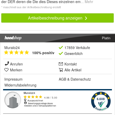
der DER deren die Die dies Dieses einzelnen em
... Mehr
* maschinell aus der Artikelbeschreibung erstellt
Artikelbeschreibung anzeigen
Platin
Muralo24
17859 Verkäufe
100% positiv
Gewerblich
Anrufen
Kontakt
Merken
Alle Artikel
Impressum
AGB
&
Datenschutz
Widerrufsbelehrung