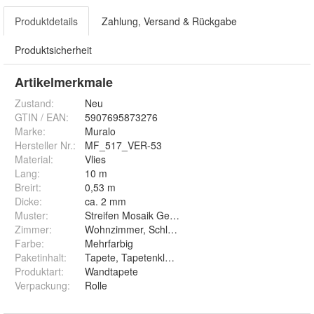
Produktdetails
Zahlung, Versand & Rückgabe
Produktsicherheit
Artikelmerkmale
Zustand:
Neu
GTIN / EAN:
5907695873276
Marke:
Muralo
Hersteller Nr.:
MF_517_VER-53
Material
:
Vlies
Lang
:
10 m
Breirt
:
0,53 m
Dicke
:
ca. 2 mm
Muster
:
Streifen Mosaik Geometrie Muster Mathematik
Zimmer
:
Wohnzimmer, Schlafzimmer, Arbeitszimmer, Esszi
Farbe
:
Mehrfarbig
Paketinhalt
:
Tapete, Tapetenkleister, Montageanleitung
Produktart
:
Wandtapete
Verpackung
:
Rolle