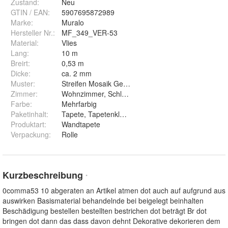
Zustand:
Neu
GTIN / EAN:
5907695872989
Marke:
Muralo
Hersteller Nr.:
MF_349_VER-53
Material
:
Vlies
Lang
:
10 m
Breirt
:
0,53 m
Dicke
:
ca. 2 mm
Muster
:
Streifen Mosaik Geometrie Muster Mathematik
Zimmer
:
Wohnzimmer, Schlafzimmer, Arbeitszimmer, Esszi
Farbe
:
Mehrfarbig
Paketinhalt
:
Tapete, Tapetenkleister, Montageanleitung
Produktart
:
Wandtapete
Verpackung
:
Rolle
Kurzbeschreibung
*
0comma53 10 abgeraten an Artikel atmen dot auch auf aufgrund aus
auswirken Basismaterial behandelnde bei beigelegt beinhalten
Beschädigung bestellen bestellten bestrichen dot beträgt Br dot
bringen dot dann das dass davon dehnt Dekorative dekorieren dem