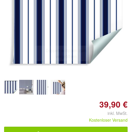
Doppelt antippen zum
vergrößern
39,90 €
inkl. MwSt.
Kostenloser Versand