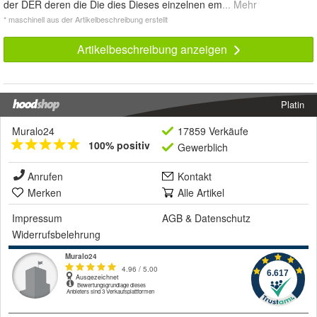
der DER deren die Die dies Dieses einzelnen em
... Mehr
* maschinell aus der Artikelbeschreibung erstellt
Artikelbeschreibung anzeigen
Platin
Muralo24
17859 Verkäufe
100% positiv
Gewerblich
Anrufen
Kontakt
Merken
Alle Artikel
Impressum
AGB
&
Datenschutz
Widerrufsbelehrung