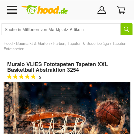
Hood
›
Baumarkt & Garten
›
Farben, Tapeten & Bodenbeläge
›
Tapeten
›
Fototapeten
Muralo VLIES Fototapeten Tapeten XXL
Basketball Abstraktion 3254
5