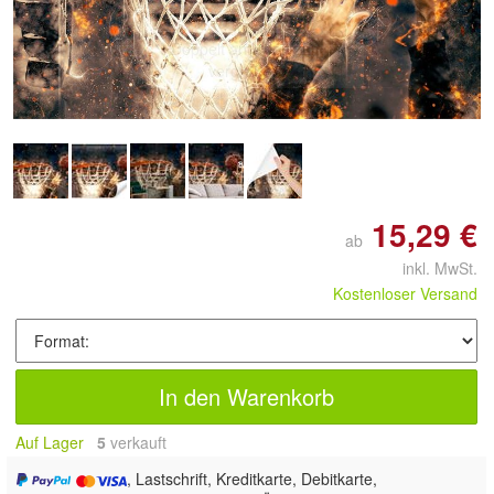
Doppelt antippen zum
vergrößern
15,29 €
ab
inkl. MwSt.
Kostenloser Versand
In den Warenkorb
Auf Lager
5
 verkauft
, Lastschrift, Kreditkarte, Debitkarte,