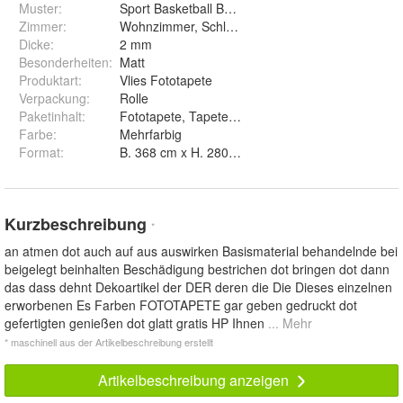
Muster
:
Sport Basketball Ball Sporthalle Abstrakt 3D
Zimmer
:
Wohnzimmer, Schlafzimmer, Fitnessstudio, Spielh
Dicke
:
2 mm
Besonderheiten
:
Matt
Produktart
:
Vlies Fototapete
Verpackung
:
Rolle
Paketinhalt
:
Fototapete, Tapetenkleister, Montageanleitung
Farbe
:
Mehrfarbig
Format
:
B. 368 cm x H. 280 cm, B. 460 cm x H. 300 cm, B
Kurzbeschreibung
*
an atmen dot auch auf aus auswirken Basismaterial behandelnde bei
beigelegt beinhalten Beschädigung bestrichen dot bringen dot dann
das dass dehnt Dekoartikel der DER deren die Die Dieses einzelnen
erworbenen Es Farben FOTOTAPETE gar geben gedruckt dot
gefertigten genießen dot glatt gratis HP Ihnen
... Mehr
* maschinell aus der Artikelbeschreibung erstellt
Artikelbeschreibung anzeigen