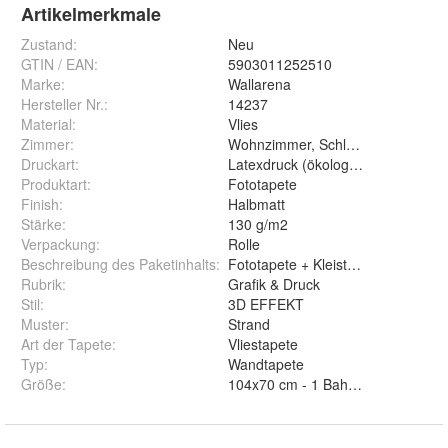
Artikelmerkmale
Zustand:
Neu
GTIN / EAN:
5903011252510
Marke:
Wallarena
Hersteller Nr.:
14237
Material
:
Vlies
Zimmer
:
Wohnzimmer, Schlafzimmer, Flur, 
Druckart
:
Latexdruck (ökologisch)
Produktart
:
Fototapete
Finish
:
Halbmatt
Stärke
:
130 g/m2
Verpackung
:
Rolle
Beschreibung des Paketinhalts
:
Fototapete + Kleister + Anleitung
Rubrik
:
Grafik & Druck
Stil
:
3D EFFEKT
Muster
:
Strand
Art der Tapete
:
Vliestapete
Typ
:
Wandtapete
Größe
:
104x70 cm - 1 Bahn, 152x104 cm 