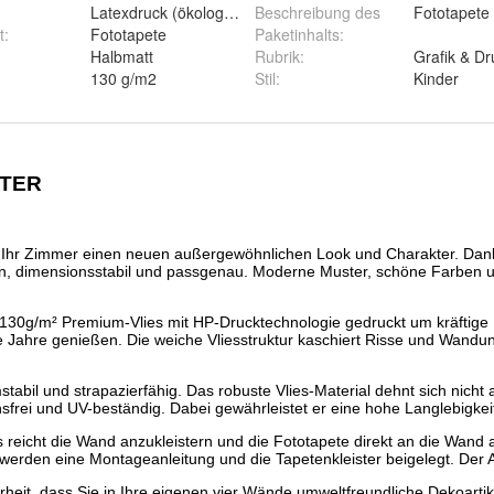
Latexdruck (ökologisch)
Beschreibung des
Fototapete 
t
:
Fototapete
Paketinhalts
:
Halbmatt
Rubrik
:
Grafik & Dr
130 g/m2
Stil
:
Kinder