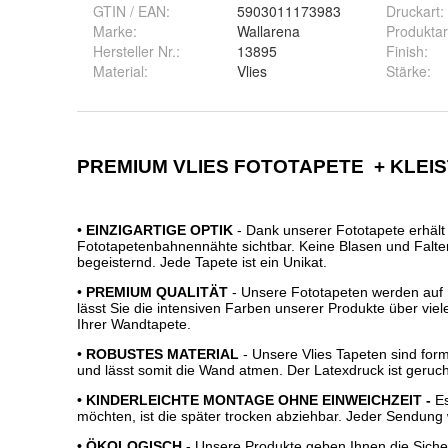
GTIN / EAN:
5903011173983
Druckart
:
Marke:
Wallarena
Produktar
Hersteller Nr.:
13895
Finish
:
Material
:
Vlies
Stärke
: