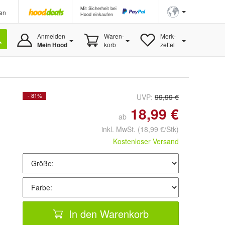
Mit Sicherheit bei
en
Hood einkaufen
Anmelden
Waren-
Merk-
Mein Hood
korb
zettel
- 81%
UVP:
99,99 €
18,99 €
ab
inkl. MwSt.
(18,99 €/Stk)
Kostenloser Versand
In den Warenkorb