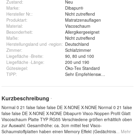
Zustand:
Neu
Marke:
Dibapur®
Hersteller Nr.:
Nicht zutreffend
Produktart
:
Matratzenauflagen
Material
:
Viscoschaum
Besonderheit
:
Allergikergeeignet
Maße
:
Nicht zutreffend
Herstellungsland und -region
:
Deutschland
Zimmer
:
Schlafzimmer
Liegefläche -Breite
:
90, 80 und 100
Liegefläche -Länge
:
200 und 190
Gütesiegel
:
Öko-Tex Standard
TIPP
:
Sehr Empfehlenswertes Produkt!
Kurzbeschreibung
*
Normal 0 21 false false false DE X-NONE X-NONE Normal 0 21 false
false false DE X-NONE X-NONE Dibapur® Visco-Noppen Profil Glatt
Viscoschaum Platte TYP RG55 Verschiedene größen erhältlich oben
zur Auswahl: Gesamthöhe: ca. 3cm mittel fest Visco-
Schaumstoffplatten haben einen Memory Effekt (Gedächtnis
... Mehr