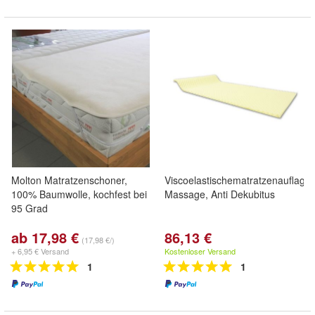
Molton Matratzenschoner,
Viscoelastischematratzenauflagen
100% Baumwolle, kochfest bei
Massage, Anti Dekubitus
95 Grad
ab 17,98 €
86,13 €
(17,98 €/)
+ 6,95 € Versand
Kostenloser Versand
1
1