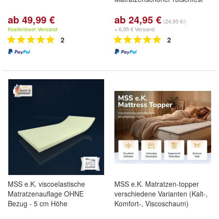
ab 49,99 €
ab 24,95 €
(24,95 €/)
Kostenloser Versand
+ 6,95 € Versand
2
2
MSS e.K. viscoelastische
MSS e.K. Matratzen-topper
Matratzenauflage OHNE
verschiedene Varianten (Kalt-,
Bezug - 5 cm Höhe
Komfort-, Viscoschaum)